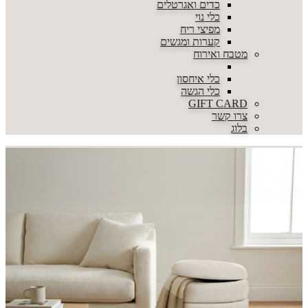
כדים ואגרטלים
כלי נוי
מפיצי ריח
קערות ומגשים
מטבח ואירוח
כלי איחסון
כלי הגשה
GIFT CARD
צרו קשר
בלוג