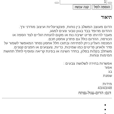
הוספה לסל
קנה עכשיו
תיאור
הדום מעוצב המשלב בין נוחות, פונקציונליות ועיצוב מודרני ורך.
ההדום מרופד בבד בגוון טבעי ונעים למגע,
מעבר להיותו פריט ישיבה נוח או מקום להנחת רגליים לצד הספה או
הכורסה, ההדום כולל גם פתרון אחסון חכם.
המכסה העליון ניתן לפתיחה ובתוכו חלל אחסון נסתר המאפשר לשמור על
סדר ולארגן פריטים כמו שמיכות, כריות, צעצועים או חפצים קטנים.
משתלב בקלות בסלון, בחדר השינה או בפינת קריאה ומוסיף לחלל תחושת
חמימות ונוחות.
אפשרות בחירה לשלושה צבעים :
אפור
בג
שמנת
מידות:
43/43/48
דגם:
הדום-עגול-נפתח