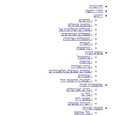
דף הבית
חדרי רחצה
ריהוט
- הדומים
- מדפים ומתלים
- סטולים ושולחנות צד
- ספסלים ושרפרפים
- קונסולות וארוניות
- תאורה
- כורסאות
עיצוב הבית
- טקסטיל
- מראות
- נרות ואווירה
- צמחים ועציצים מלאכותיים
- שטיחים
- תמונות וקישוטי קיר
אקססוריז לבית
- כדים ואגרטלים
- כלי נוי
- מפיצי ריח
- קערות ומגשים
מטבח ואירוח
- כלי איחסון