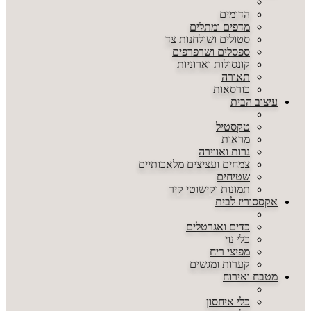
הדומים
מדפים ומתלים
סטולים ושולחנות צד
ספסלים ושרפרפים
קונסולות וארוניות
תאורה
כורסאות
עיצוב הבית
טקסטיל
מראות
נרות ואווירה
צמחים ועציצים מלאכותיים
שטיחים
תמונות וקישוטי קיר
אקססוריז לבית
כדים ואגרטלים
כלי נוי
מפיצי ריח
קערות ומגשים
מטבח ואירוח
כלי איחסון