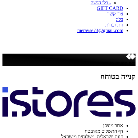
- כלי הגשה
GIFT CARD
צרו קשר
בלוג
התחברות
meravse73@gmail.com
כאן הקנייה בטוחה
קנייה בטוחה
אתר מוצפן
דף התשלום מאובטח
חנות ישראלית. משלוחים מישראל