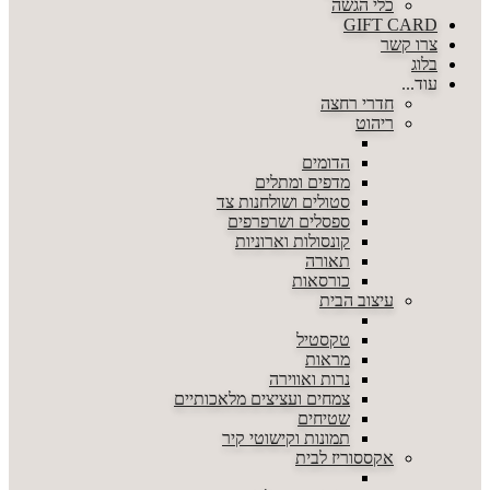
כלי הגשה
GIFT CARD
צרו קשר
בלוג
עוד...
חדרי רחצה
ריהוט
הדומים
מדפים ומתלים
סטולים ושולחנות צד
ספסלים ושרפרפים
קונסולות וארוניות
תאורה
כורסאות
עיצוב הבית
טקסטיל
מראות
נרות ואווירה
צמחים ועציצים מלאכותיים
שטיחים
תמונות וקישוטי קיר
אקססוריז לבית