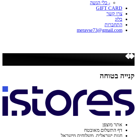
- כלי הגשה
GIFT CARD
צרו קשר
בלוג
התחברות
meravse73@gmail.com
כאן הקנייה בטוחה
קנייה בטוחה
אתר מוצפן
דף התשלום מאובטח
חנות ישראלית. משלוחים מישראל