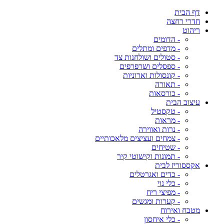
דף הבית
חדרי רחצה
ריהוט
- הדומים
- מדפים ומתלים
- סטולים ושולחנות צד
- ספסלים ושרפרפים
- קונסולות וארוניות
- תאורה
- כורסאות
עיצוב הבית
- טקסטיל
- מראות
- נרות ואווירה
- צמחים ועציצים מלאכותיים
- שטיחים
- תמונות וקישוטי קיר
אקססוריז לבית
- כדים ואגרטלים
- כלי נוי
- מפיצי ריח
- קערות ומגשים
מטבח ואירוח
- כלי איחסון