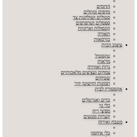
הדומים
מדפים ומתלים
סטולים ושולחנות צד
ספסלים ושרפרפים
קונסולות וארוניות
תאורה
כורסאות
עיצוב הבית
טקסטיל
מראות
נרות ואווירה
צמחים ועציצים מלאכותיים
שטיחים
תמונות וקישוטי קיר
אקססוריז לבית
כדים ואגרטלים
כלי נוי
מפיצי ריח
קערות ומגשים
מטבח ואירוח
כלי איחסון