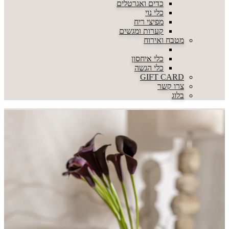
כדים ואגרטלים
כלי נוי
מפיצי ריח
קערות ומגשים
מטבח ואירוח
כלי איחסון
כלי הגשה
GIFT CARD
צרו קשר
בלוג