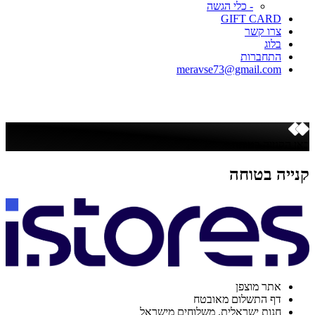
- כלי הגשה
GIFT CARD
צרו קשר
בלוג
התחברות
meravse73@gmail.com
כאן הקנייה בטוחה
קנייה בטוחה
אתר מוצפן
דף התשלום מאובטח
חנות ישראלית. משלוחים מישראל