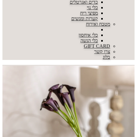
כדים ואגרטלים
כלי נוי
מפיצי ריח
קערות ומגשים
מטבח ואירוח
כלי איחסון
כלי הגשה
GIFT CARD
צרו קשר
בלוג