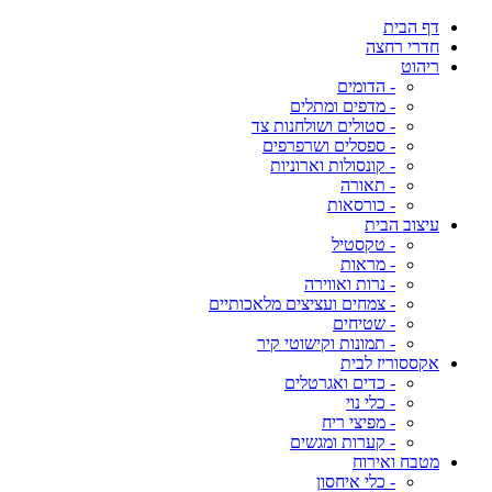
דף הבית
חדרי רחצה
ריהוט
- הדומים
- מדפים ומתלים
- סטולים ושולחנות צד
- ספסלים ושרפרפים
- קונסולות וארוניות
- תאורה
- כורסאות
עיצוב הבית
- טקסטיל
- מראות
- נרות ואווירה
- צמחים ועציצים מלאכותיים
- שטיחים
- תמונות וקישוטי קיר
אקססוריז לבית
- כדים ואגרטלים
- כלי נוי
- מפיצי ריח
- קערות ומגשים
מטבח ואירוח
- כלי איחסון