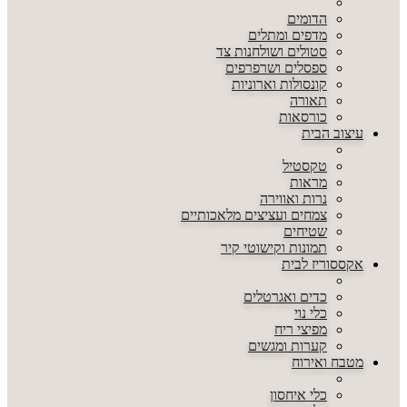
הדומים
מדפים ומתלים
סטולים ושולחנות צד
ספסלים ושרפרפים
קונסולות וארוניות
תאורה
כורסאות
עיצוב הבית
טקסטיל
מראות
נרות ואווירה
צמחים ועציצים מלאכותיים
שטיחים
תמונות וקישוטי קיר
אקססוריז לבית
כדים ואגרטלים
כלי נוי
מפיצי ריח
קערות ומגשים
מטבח ואירוח
כלי איחסון