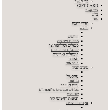
כלי הגשה
GIFT CARD
צרו קשר
בלוג
עוד...
חדרי רחצה
ריהוט
הדומים
מדפים ומתלים
סטולים ושולחנות צד
ספסלים ושרפרפים
קונסולות וארוניות
תאורה
כורסאות
עיצוב הבית
טקסטיל
מראות
נרות ואווירה
צמחים ועציצים מלאכותיים
שטיחים
תמונות וקישוטי קיר
אקססוריז לבית