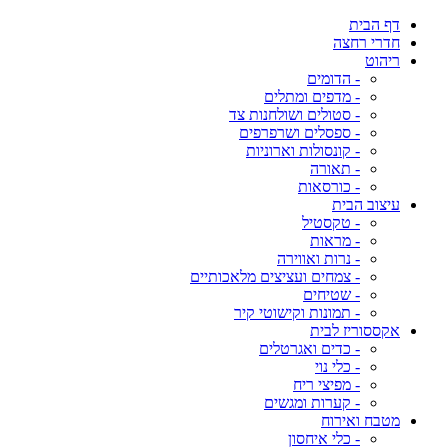
דף הבית
חדרי רחצה
ריהוט
- הדומים
- מדפים ומתלים
- סטולים ושולחנות צד
- ספסלים ושרפרפים
- קונסולות וארוניות
- תאורה
- כורסאות
עיצוב הבית
- טקסטיל
- מראות
- נרות ואווירה
- צמחים ועציצים מלאכותיים
- שטיחים
- תמונות וקישוטי קיר
אקססוריז לבית
- כדים ואגרטלים
- כלי נוי
- מפיצי ריח
- קערות ומגשים
מטבח ואירוח
- כלי איחסון