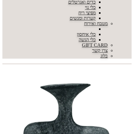
כדים ואגרטלים
כלי נוי
מפיצי ריח
קערות ומגשים
מטבח ואירוח
כלי איחסון
כלי הגשה
GIFT CARD
צרו קשר
בלוג