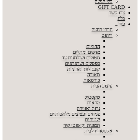
כלי הגשה
GIFT CARD
צרו קשר
בלוג
עוד...
חדרי רחצה
ריהוט
הדומים
מדפים ומתלים
סטולים ושולחנות צד
ספסלים ושרפרפים
קונסולות וארוניות
תאורה
כורסאות
עיצוב הבית
טקסטיל
מראות
נרות ואווירה
צמחים ועציצים מלאכותיים
שטיחים
תמונות וקישוטי קיר
אקססוריז לבית