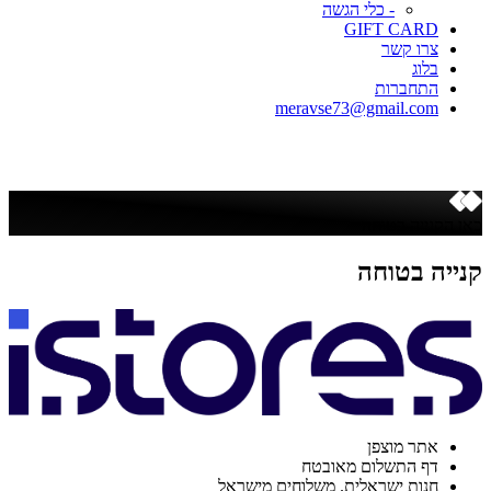
- כלי הגשה
GIFT CARD
צרו קשר
בלוג
התחברות
meravse73@gmail.com
כאן הקנייה בטוחה
קנייה בטוחה
אתר מוצפן
דף התשלום מאובטח
חנות ישראלית. משלוחים מישראל