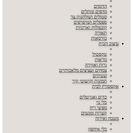
הדומים
מדפים ומתלים
סטולים ושולחנות צד
ספסלים ושרפרפים
קונסולות וארוניות
תאורה
כורסאות
עיצוב הבית
טקסטיל
מראות
נרות ואווירה
צמחים ועציצים מלאכותיים
שטיחים
תמונות וקישוטי קיר
אקססוריז לבית
כדים ואגרטלים
כלי נוי
מפיצי ריח
קערות ומגשים
מטבח ואירוח
כלי איחסון