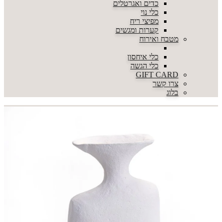
כדים ואגרטלים
כלי נוי
מפיצי ריח
קערות ומגשים
מטבח ואירוח
כלי איחסון
כלי הגשה
GIFT CARD
צרו קשר
בלוג