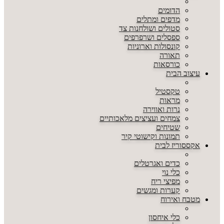
הדומים
מדפים ומתלים
סטולים ושולחנות צד
ספסלים ושרפרפים
קונסולות וארוניות
תאורה
כורסאות
עיצוב הבית
טקסטיל
מראות
נרות ואווירה
צמחים ועציצים מלאכותיים
שטיחים
תמונות וקישוטי קיר
אקססוריז לבית
כדים ואגרטלים
כלי נוי
מפיצי ריח
קערות ומגשים
מטבח ואירוח
כלי איחסון