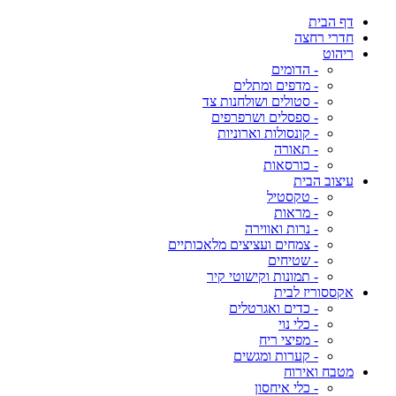
דף הבית
חדרי רחצה
ריהוט
- הדומים
- מדפים ומתלים
- סטולים ושולחנות צד
- ספסלים ושרפרפים
- קונסולות וארוניות
- תאורה
- כורסאות
עיצוב הבית
- טקסטיל
- מראות
- נרות ואווירה
- צמחים ועציצים מלאכותיים
- שטיחים
- תמונות וקישוטי קיר
אקססוריז לבית
- כדים ואגרטלים
- כלי נוי
- מפיצי ריח
- קערות ומגשים
מטבח ואירוח
- כלי איחסון