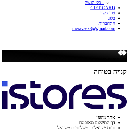
- כלי הגשה
GIFT CARD
צרו קשר
בלוג
התחברות
meravse73@gmail.com
כאן הקנייה בטוחה
קנייה בטוחה
אתר מוצפן
דף התשלום מאובטח
חנות ישראלית. משלוחים מישראל