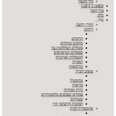
כלי הגשה
GIFT CARD
צרו קשר
בלוג
עוד...
חדרי רחצה
ריהוט
הדומים
מדפים ומתלים
סטולים ושולחנות צד
ספסלים ושרפרפים
קונסולות וארוניות
תאורה
כורסאות
עיצוב הבית
טקסטיל
מראות
נרות ואווירה
צמחים ועציצים מלאכותיים
שטיחים
תמונות וקישוטי קיר
אקססוריז לבית