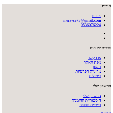
אודות
אודות
meravse73@gmail.com
0536076224
שירות לקוחות
צרו קשר
מפת האתר
תקנון
מדיניות הפרטיות
ביטולים
החשבון שלי
החשבון שלי
היסטוריית ההזמנות
רשימת תפוצה