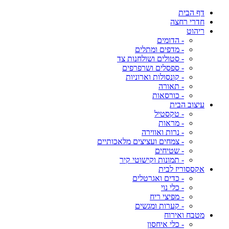
דף הבית
חדרי רחצה
ריהוט
- הדומים
- מדפים ומתלים
- סטולים ושולחנות צד
- ספסלים ושרפרפים
- קונסולות וארוניות
- תאורה
- כורסאות
עיצוב הבית
- טקסטיל
- מראות
- נרות ואווירה
- צמחים ועציצים מלאכותיים
- שטיחים
- תמונות וקישוטי קיר
אקססוריז לבית
- כדים ואגרטלים
- כלי נוי
- מפיצי ריח
- קערות ומגשים
מטבח ואירוח
- כלי איחסון