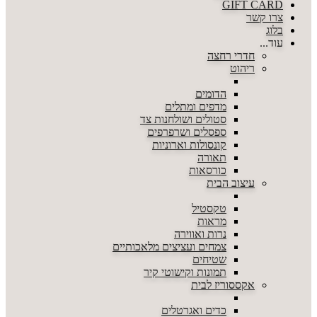
GIFT CARD
צרו קשר
בלוג
עוד...
חדרי רחצה
ריהוט
הדומים
מדפים ומתלים
סטולים ושולחנות צד
ספסלים ושרפרפים
קונסולות וארוניות
תאורה
כורסאות
עיצוב הבית
טקסטיל
מראות
נרות ואווירה
צמחים ועציצים מלאכותיים
שטיחים
תמונות וקישוטי קיר
אקססוריז לבית
כדים ואגרטלים