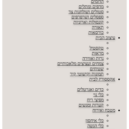
הדומים
מדפים ומתלים
סטולים ושולחנות צד
ספסלים ושרפרפים
קונסולות וארוניות
תאורה
כורסאות
עיצוב הבית
טקסטיל
מראות
נרות ואווירה
צמחים ועציצים מלאכותיים
שטיחים
תמונות וקישוטי קיר
אקססוריז לבית
כדים ואגרטלים
כלי נוי
מפיצי ריח
קערות ומגשים
מטבח ואירוח
כלי איחסון
כלי הגשה