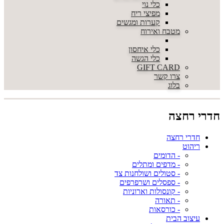
כלי נוי
מפיצי ריח
קערות ומגשים
מטבח ואירוח
כלי איחסון
כלי הגשה
GIFT CARD
צרו קשר
בלוג
חדרי רחצה
חדרי רחצה
ריהוט
- הדומים
- מדפים ומתלים
- סטולים ושולחנות צד
- ספסלים ושרפרפים
- קונסולות וארוניות
- תאורה
- כורסאות
עיצוב הבית