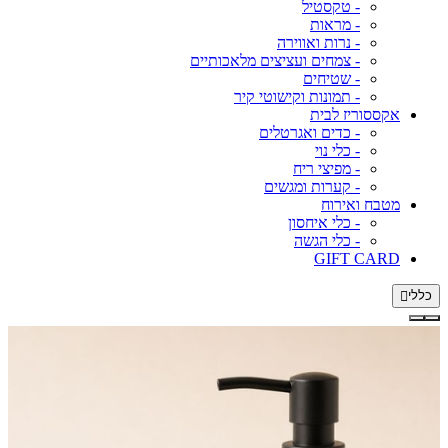
- טקסטיל
- מראות
- נרות ואווירה
- צמחים ועציצים מלאכותיים
- שטיחים
- תמונות וקישוטי קיר
אקססוריז לבית
- כדים ואגרטלים
- כלי נוי
- מפיצי ריח
- קערות ומגשים
מטבח ואירוח
- כלי איחסון
- כלי הגשה
GIFT CARD
כללי