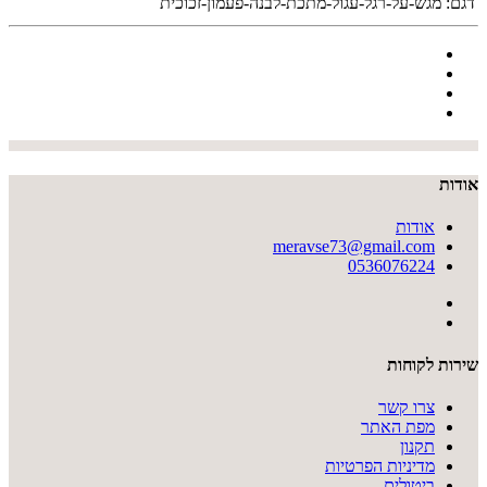
דגם:
מגש-על-רגל-עגול-מתכת-לבנה-פעמון-זכוכית
אודות
אודות
meravse73@gmail.com
0536076224
שירות לקוחות
צרו קשר
מפת האתר
תקנון
מדיניות הפרטיות
ביטולים