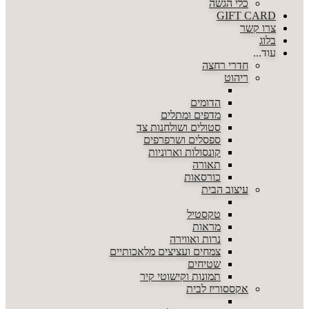
כלי הגשה
GIFT CARD
צרו קשר
בלוג
עוד...
חדרי רחצה
ריהוט
הדומים
מדפים ומתלים
סטולים ושולחנות צד
ספסלים ושרפרפים
קונסולות וארוניות
תאורה
כורסאות
עיצוב הבית
טקסטיל
מראות
נרות ואווירה
צמחים ועציצים מלאכותיים
שטיחים
תמונות וקישוטי קיר
אקססוריז לבית