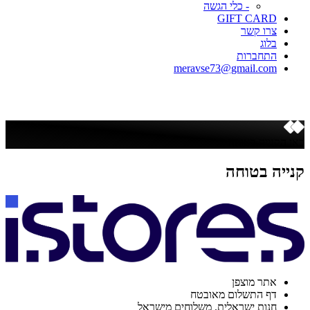
- כלי הגשה
GIFT CARD
צרו קשר
בלוג
התחברות
meravse73@gmail.com
כאן הקנייה בטוחה
קנייה בטוחה
אתר מוצפן
דף התשלום מאובטח
חנות ישראלית. משלוחים מישראל