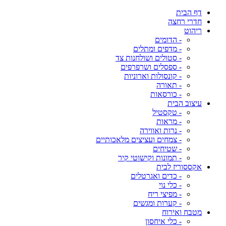
דף הבית
חדרי רחצה
ריהוט
- הדומים
- מדפים ומתלים
- סטולים ושולחנות צד
- ספסלים ושרפרפים
- קונסולות וארוניות
- תאורה
- כורסאות
עיצוב הבית
- טקסטיל
- מראות
- נרות ואווירה
- צמחים ועציצים מלאכותיים
- שטיחים
- תמונות וקישוטי קיר
אקססוריז לבית
- כדים ואגרטלים
- כלי נוי
- מפיצי ריח
- קערות ומגשים
מטבח ואירוח
- כלי איחסון