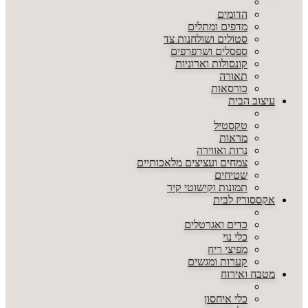
הדומים
מדפים ומתלים
סטולים ושולחנות צד
ספסלים ושרפרפים
קונסולות וארוניות
תאורה
כורסאות
עיצוב הבית
טקסטיל
מראות
נרות ואווירה
צמחים ועציצים מלאכותיים
שטיחים
תמונות וקישוטי קיר
אקססוריז לבית
כדים ואגרטלים
כלי נוי
מפיצי ריח
קערות ומגשים
מטבח ואירוח
כלי איחסון