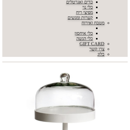
כדים ואגרטלים
כלי נוי
מפיצי ריח
קערות ומגשים
מטבח ואירוח
כלי איחסון
כלי הגשה
GIFT CARD
צרו קשר
בלוג