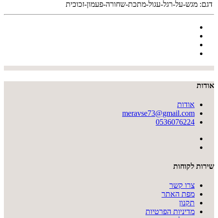
דגם:
מגש-על-רגל-עגול-מתכת-שחורה-פעמון-זכוכית
אודות
אודות
meravse73@gmail.com
0536076224
שירות לקוחות
צרו קשר
מפת האתר
תקנון
מדיניות הפרטיות