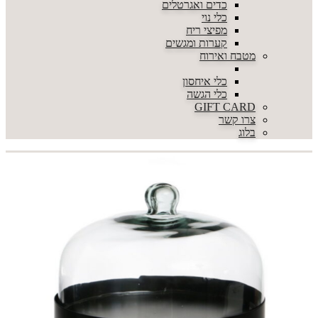
כדים ואגרטלים
כלי נוי
מפיצי ריח
קערות ומגשים
מטבח ואירוח
כלי איחסון
כלי הגשה
GIFT CARD
צרו קשר
בלוג