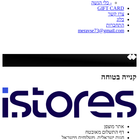
- כלי הגשה
GIFT CARD
צרו קשר
בלוג
התחברות
meravse73@gmail.com
כאן הקנייה בטוחה
קנייה בטוחה
אתר מוצפן
דף התשלום מאובטח
חנות ישראלית. משלוחים מישראל