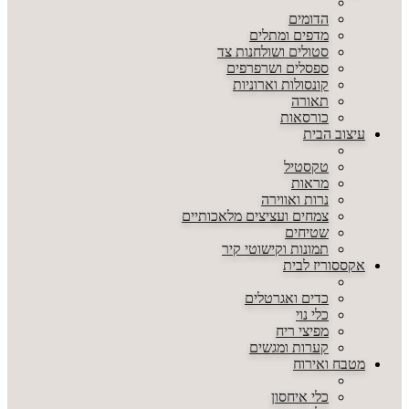
הדומים
מדפים ומתלים
סטולים ושולחנות צד
ספסלים ושרפרפים
קונסולות וארוניות
תאורה
כורסאות
עיצוב הבית
טקסטיל
מראות
נרות ואווירה
צמחים ועציצים מלאכותיים
שטיחים
תמונות וקישוטי קיר
אקססוריז לבית
כדים ואגרטלים
כלי נוי
מפיצי ריח
קערות ומגשים
מטבח ואירוח
כלי איחסון