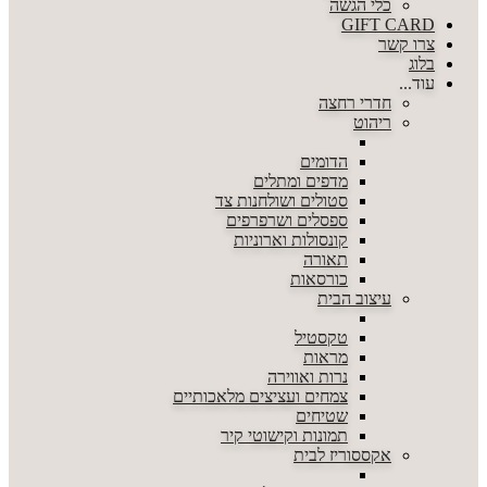
כלי הגשה
GIFT CARD
צרו קשר
בלוג
עוד...
חדרי רחצה
ריהוט
הדומים
מדפים ומתלים
סטולים ושולחנות צד
ספסלים ושרפרפים
קונסולות וארוניות
תאורה
כורסאות
עיצוב הבית
טקסטיל
מראות
נרות ואווירה
צמחים ועציצים מלאכותיים
שטיחים
תמונות וקישוטי קיר
אקססוריז לבית