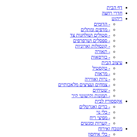
דף הבית
חדרי רחצה
ריהוט
- הדומים
- מדפים ומתלים
- סטולים ושולחנות צד
- ספסלים ושרפרפים
- קונסולות וארוניות
- תאורה
- כורסאות
עיצוב הבית
- טקסטיל
- מראות
- נרות ואווירה
- צמחים ועציצים מלאכותיים
- שטיחים
- תמונות וקישוטי קיר
אקססוריז לבית
- כדים ואגרטלים
- כלי נוי
- מפיצי ריח
- קערות ומגשים
מטבח ואירוח
- כלי איחסון