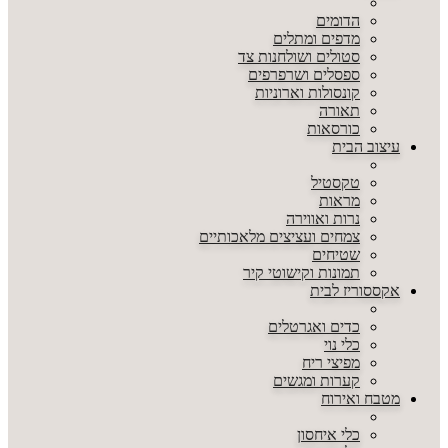
הדומים
מדפים ומתלים
סטולים ושולחנות צד
ספסלים ושרפרפים
קונסולות וארוניות
תאורה
כורסאות
עיצוב הבית
טקסטיל
מראות
נרות ואווירה
צמחים ועציצים מלאכותיים
שטיחים
תמונות וקישוטי קיר
אקססוריז לבית
כדים ואגרטלים
כלי נוי
מפיצי ריח
קערות ומגשים
מטבח ואירוח
כלי איחסון