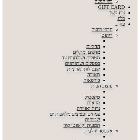
כלי הגשה
GIFT CARD
צרו קשר
בלוג
עוד...
חדרי רחצה
ריהוט
הדומים
מדפים ומתלים
סטולים ושולחנות צד
ספסלים ושרפרפים
קונסולות וארוניות
תאורה
כורסאות
עיצוב הבית
טקסטיל
מראות
נרות ואווירה
צמחים ועציצים מלאכותיים
שטיחים
תמונות וקישוטי קיר
אקססוריז לבית