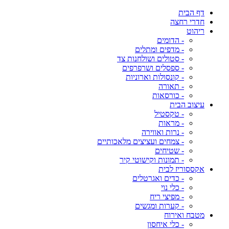
דף הבית
חדרי רחצה
ריהוט
- הדומים
- מדפים ומתלים
- סטולים ושולחנות צד
- ספסלים ושרפרפים
- קונסולות וארוניות
- תאורה
- כורסאות
עיצוב הבית
- טקסטיל
- מראות
- נרות ואווירה
- צמחים ועציצים מלאכותיים
- שטיחים
- תמונות וקישוטי קיר
אקססוריז לבית
- כדים ואגרטלים
- כלי נוי
- מפיצי ריח
- קערות ומגשים
מטבח ואירוח
- כלי איחסון