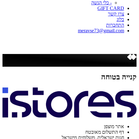
- כלי הגשה
GIFT CARD
צרו קשר
בלוג
התחברות
meravse73@gmail.com
כאן הקנייה בטוחה
קנייה בטוחה
אתר מוצפן
דף התשלום מאובטח
חנות ישראלית. משלוחים מישראל