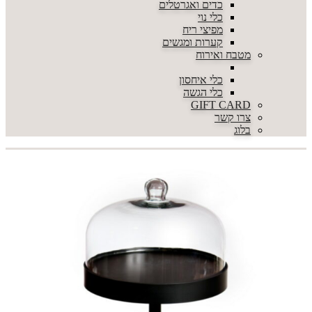
כדים ואגרטלים
כלי נוי
מפיצי ריח
קערות ומגשים
מטבח ואירוח
כלי איחסון
כלי הגשה
GIFT CARD
צרו קשר
בלוג