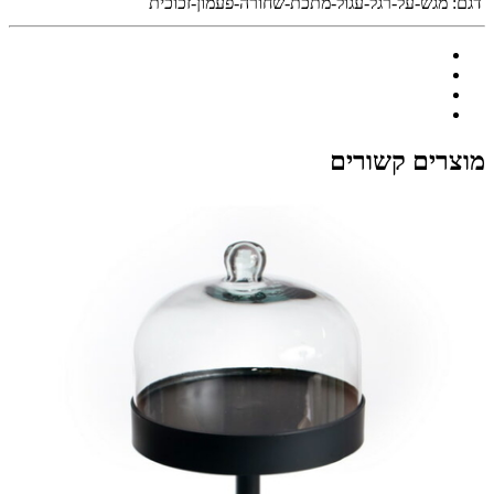
דגם:
מגש-על-רגל-עגול-מתכת-שחורה-פעמון-זכוכית
מוצרים קשורים