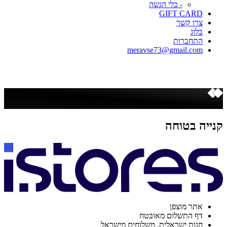
- כלי הגשה
GIFT CARD
צרו קשר
בלוג
התחברות
meravse73@gmail.com
כאן הקנייה בטוחה
קנייה בטוחה
אתר מוצפן
דף התשלום מאובטח
חנות ישראלית. משלוחים מישראל