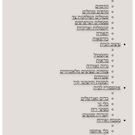
הדומים
מדפים ומתלים
סטולים ושולחנות צד
ספסלים ושרפרפים
קונסולות וארוניות
תאורה
כורסאות
עיצוב הבית
טקסטיל
מראות
נרות ואווירה
צמחים ועציצים מלאכותיים
שטיחים
תמונות וקישוטי קיר
אקססוריז לבית
כדים ואגרטלים
כלי נוי
מפיצי ריח
קערות ומגשים
מטבח ואירוח
כלי איחסון