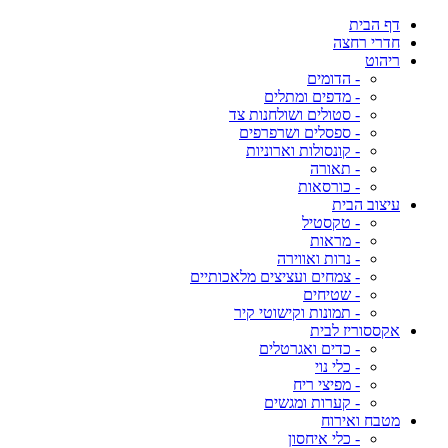
דף הבית
חדרי רחצה
ריהוט
- הדומים
- מדפים ומתלים
- סטולים ושולחנות צד
- ספסלים ושרפרפים
- קונסולות וארוניות
- תאורה
- כורסאות
עיצוב הבית
- טקסטיל
- מראות
- נרות ואווירה
- צמחים ועציצים מלאכותיים
- שטיחים
- תמונות וקישוטי קיר
אקססוריז לבית
- כדים ואגרטלים
- כלי נוי
- מפיצי ריח
- קערות ומגשים
מטבח ואירוח
- כלי איחסון