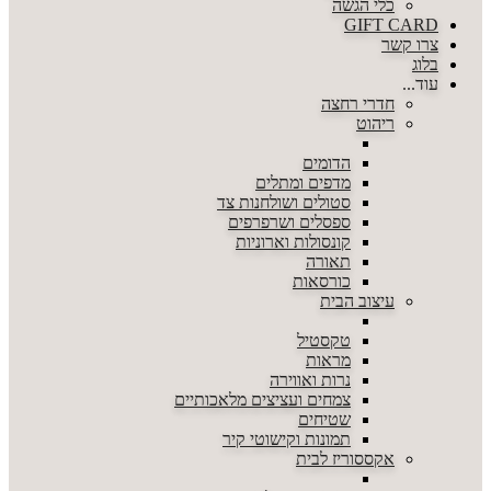
כלי הגשה
GIFT CARD
צרו קשר
בלוג
עוד...
חדרי רחצה
ריהוט
הדומים
מדפים ומתלים
סטולים ושולחנות צד
ספסלים ושרפרפים
קונסולות וארוניות
תאורה
כורסאות
עיצוב הבית
טקסטיל
מראות
נרות ואווירה
צמחים ועציצים מלאכותיים
שטיחים
תמונות וקישוטי קיר
אקססוריז לבית