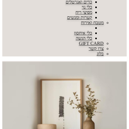
כדים ואגרטלים
כלי נוי
מפיצי ריח
קערות ומגשים
מטבח ואירוח
כלי איחסון
כלי הגשה
GIFT CARD
צרו קשר
בלוג