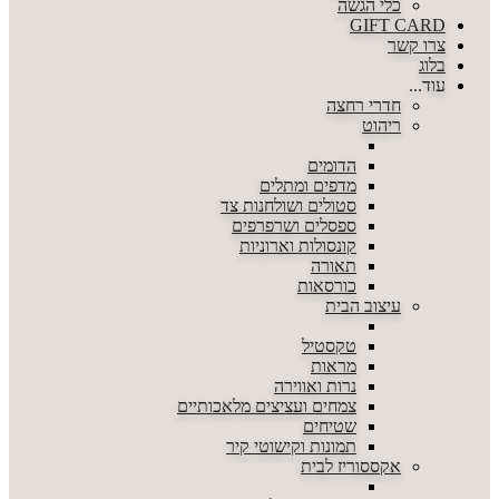
כלי הגשה
GIFT CARD
צרו קשר
בלוג
עוד...
חדרי רחצה
ריהוט
הדומים
מדפים ומתלים
סטולים ושולחנות צד
ספסלים ושרפרפים
קונסולות וארוניות
תאורה
כורסאות
עיצוב הבית
טקסטיל
מראות
נרות ואווירה
צמחים ועציצים מלאכותיים
שטיחים
תמונות וקישוטי קיר
אקססוריז לבית