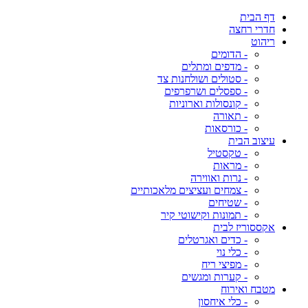
דף הבית
חדרי רחצה
ריהוט
- הדומים
- מדפים ומתלים
- סטולים ושולחנות צד
- ספסלים ושרפרפים
- קונסולות וארוניות
- תאורה
- כורסאות
עיצוב הבית
- טקסטיל
- מראות
- נרות ואווירה
- צמחים ועציצים מלאכותיים
- שטיחים
- תמונות וקישוטי קיר
אקססוריז לבית
- כדים ואגרטלים
- כלי נוי
- מפיצי ריח
- קערות ומגשים
מטבח ואירוח
- כלי איחסון