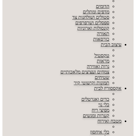
הדומים
מדפים ומתלים
סטולים ושולחנות צד
ספסלים ושרפרפים
קונסולות וארוניות
תאורה
כורסאות
עיצוב הבית
טקסטיל
מראות
נרות ואווירה
צמחים ועציצים מלאכותיים
שטיחים
תמונות וקישוטי קיר
אקססוריז לבית
כדים ואגרטלים
כלי נוי
מפיצי ריח
קערות ומגשים
מטבח ואירוח
כלי איחסון