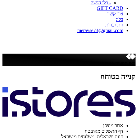
- כלי הגשה
GIFT CARD
צרו קשר
בלוג
התחברות
meravse73@gmail.com
כאן הקנייה בטוחה
קנייה בטוחה
אתר מוצפן
דף התשלום מאובטח
חנות ישראלית. משלוחים מישראל