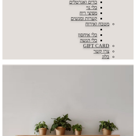
כדים ואגרטלים
כלי נוי
מפיצי ריח
קערות ומגשים
מטבח ואירוח
כלי איחסון
כלי הגשה
GIFT CARD
צרו קשר
בלוג