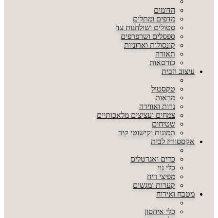
הדומים
מדפים ומתלים
סטולים ושולחנות צד
ספסלים ושרפרפים
קונסולות וארוניות
תאורה
כורסאות
עיצוב הבית
טקסטיל
מראות
נרות ואווירה
צמחים ועציצים מלאכותיים
שטיחים
תמונות וקישוטי קיר
אקססוריז לבית
כדים ואגרטלים
כלי נוי
מפיצי ריח
קערות ומגשים
מטבח ואירוח
כלי איחסון