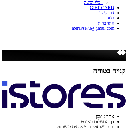
- כלי הגשה
GIFT CARD
צרו קשר
בלוג
התחברות
meravse73@gmail.com
כאן הקנייה בטוחה
קנייה בטוחה
אתר מוצפן
דף התשלום מאובטח
חנות ישראלית. משלוחים מישראל