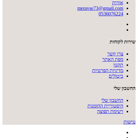
אודות
meravse73@gmail.com
0536076224
שירות לקוחות
צרו קשר
מפת האתר
תקנון
מדיניות הפרטיות
ביטולים
החשבון שלי
החשבון שלי
היסטוריית ההזמנות
רשימת תפוצה
נגישות