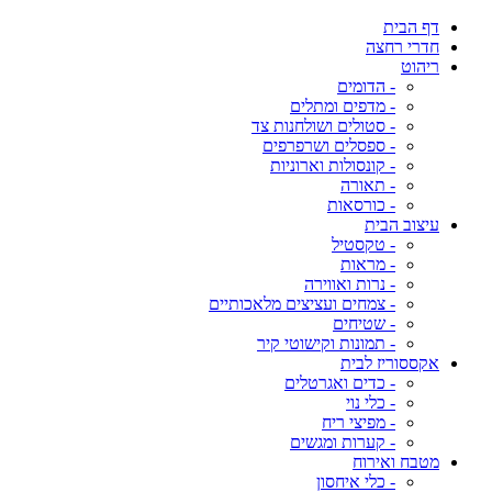
דף הבית
חדרי רחצה
ריהוט
- הדומים
- מדפים ומתלים
- סטולים ושולחנות צד
- ספסלים ושרפרפים
- קונסולות וארוניות
- תאורה
- כורסאות
עיצוב הבית
- טקסטיל
- מראות
- נרות ואווירה
- צמחים ועציצים מלאכותיים
- שטיחים
- תמונות וקישוטי קיר
אקססוריז לבית
- כדים ואגרטלים
- כלי נוי
- מפיצי ריח
- קערות ומגשים
מטבח ואירוח
- כלי איחסון