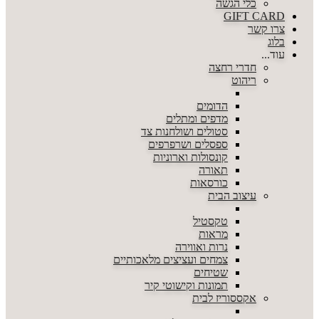
כלי הגשה
GIFT CARD
צרו קשר
בלוג
עוד...
חדרי רחצה
ריהוט
הדומים
מדפים ומתלים
סטולים ושולחנות צד
ספסלים ושרפרפים
קונסולות וארוניות
תאורה
כורסאות
עיצוב הבית
טקסטיל
מראות
נרות ואווירה
צמחים ועציצים מלאכותיים
שטיחים
תמונות וקישוטי קיר
אקססוריז לבית