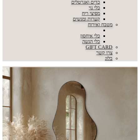
כדים ואגרטלים
כלי נוי
מפיצי ריח
קערות ומגשים
מטבח ואירוח
כלי איחסון
כלי הגשה
GIFT CARD
צרו קשר
בלוג