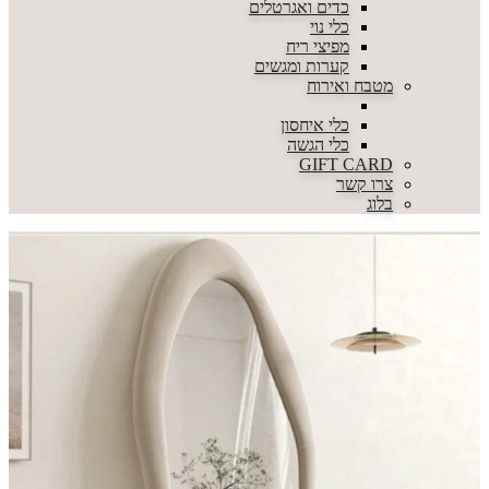
כדים ואגרטלים
כלי נוי
מפיצי ריח
קערות ומגשים
מטבח ואירוח
כלי איחסון
כלי הגשה
GIFT CARD
צרו קשר
בלוג