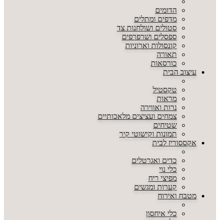
הדומים
מדפים ומתלים
סטולים ושולחנות צד
ספסלים ושרפרפים
קונסולות וארוניות
תאורה
כורסאות
עיצוב הבית
טקסטיל
מראות
נרות ואווירה
צמחים ועציצים מלאכותיים
שטיחים
תמונות וקישוטי קיר
אקססוריז לבית
כדים ואגרטלים
כלי נוי
מפיצי ריח
קערות ומגשים
מטבח ואירוח
כלי איחסון