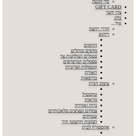
כלי הגשה
GIFT CARD
צרו קשר
בלוג
עוד...
חדרי רחצה
ריהוט
הדומים
מדפים ומתלים
סטולים ושולחנות צד
ספסלים ושרפרפים
קונסולות וארוניות
תאורה
כורסאות
עיצוב הבית
טקסטיל
מראות
נרות ואווירה
צמחים ועציצים מלאכותיים
שטיחים
תמונות וקישוטי קיר
אקססוריז לבית