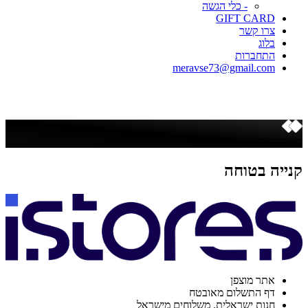
- כלי הגשה
GIFT CARD
צרו קשר
בלוג
התחברות
meravse73@gmail.com
כאן הקנייה בטוחה
קנייה בטוחה
אתר מוצפן
דף התשלום מאובטח
חנות ישראלית. משלוחים מישראל