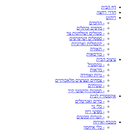
דף הבית
חדרי רחצה
ריהוט
- הדומים
- מדפים ומתלים
- סטולים ושולחנות צד
- ספסלים ושרפרפים
- קונסולות וארוניות
- תאורה
- כורסאות
עיצוב הבית
- טקסטיל
- מראות
- נרות ואווירה
- צמחים ועציצים מלאכותיים
- שטיחים
- תמונות וקישוטי קיר
אקססוריז לבית
- כדים ואגרטלים
- כלי נוי
- מפיצי ריח
- קערות ומגשים
מטבח ואירוח
- כלי איחסון