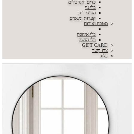
כדים ואגרטלים
כלי נוי
מפיצי ריח
קערות ומגשים
מטבח ואירוח
כלי איחסון
כלי הגשה
GIFT CARD
צרו קשר
בלוג