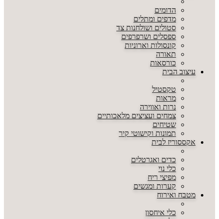
הדומים
מדפים ומתלים
סטולים ושולחנות צד
ספסלים ושרפרפים
קונסולות וארוניות
תאורה
כורסאות
עיצוב הבית
טקסטיל
מראות
נרות ואווירה
צמחים ועציצים מלאכותיים
שטיחים
תמונות וקישוטי קיר
אקססוריז לבית
כדים ואגרטלים
כלי נוי
מפיצי ריח
קערות ומגשים
מטבח ואירוח
כלי איחסון