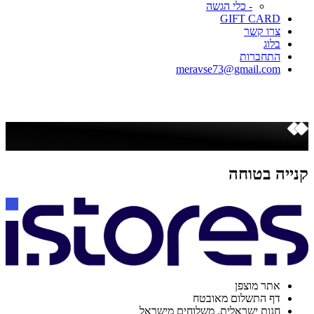
- כלי הגשה
GIFT CARD
צרו קשר
בלוג
התחברות
meravse73@gmail.com
כאן הקנייה בטוחה
קנייה בטוחה
אתר מוצפן
דף התשלום מאובטח
חנות ישראלית. משלוחים מישראל