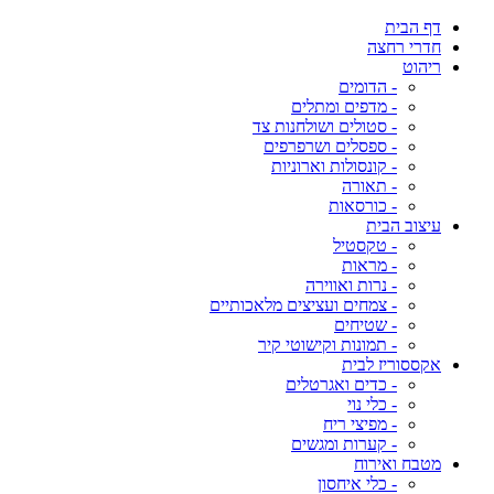
דף הבית
חדרי רחצה
ריהוט
- הדומים
- מדפים ומתלים
- סטולים ושולחנות צד
- ספסלים ושרפרפים
- קונסולות וארוניות
- תאורה
- כורסאות
עיצוב הבית
- טקסטיל
- מראות
- נרות ואווירה
- צמחים ועציצים מלאכותיים
- שטיחים
- תמונות וקישוטי קיר
אקססוריז לבית
- כדים ואגרטלים
- כלי נוי
- מפיצי ריח
- קערות ומגשים
מטבח ואירוח
- כלי איחסון