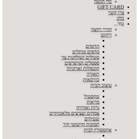
כלי הגשה
GIFT CARD
צרו קשר
בלוג
עוד...
חדרי רחצה
ריהוט
הדומים
מדפים ומתלים
סטולים ושולחנות צד
ספסלים ושרפרפים
קונסולות וארוניות
תאורה
כורסאות
עיצוב הבית
טקסטיל
מראות
נרות ואווירה
צמחים ועציצים מלאכותיים
שטיחים
תמונות וקישוטי קיר
אקססוריז לבית