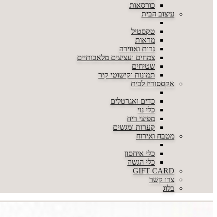
כורסאות
עיצוב הבית
טקסטיל
מראות
נרות ואווירה
צמחים ועציצים מלאכותיים
שטיחים
תמונות וקישוטי קיר
אקססוריז לבית
כדים ואגרטלים
כלי נוי
מפיצי ריח
קערות ומגשים
מטבח ואירוח
כלי איחסון
כלי הגשה
GIFT CARD
צרו קשר
בלוג