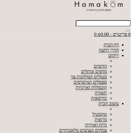
0 פריט\ים - ₪0.00
0
דף הבית
חדרי רחצה
ריהוט
הדומים
מדפים ומתלים
סטולים ושולחנות צד
ספסלים ושרפרפים
קונסולות וארוניות
תאורה
כורסאות
עיצוב הבית
טקסטיל
מראות
נרות ואווירה
צמחים ועציצים מלאכותיים