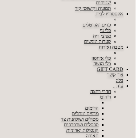
שטיחים
תמונות וקישוטי קיר
אקססוריז לבית
כדים ואגרטלים
כלי נוי
מפיצי ריח
קערות ומגשים
מטבח ואירוח
כלי איחסון
כלי הגשה
GIFT CARD
צרו קשר
בלוג
עוד...
חדרי רחצה
ריהוט
הדומים
מדפים ומתלים
סטולים ושולחנות צד
ספסלים ושרפרפים
קונסולות וארוניות
תאורה