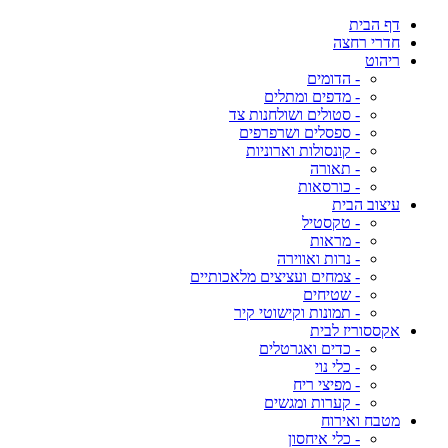
דף הבית
חדרי רחצה
ריהוט
- הדומים
- מדפים ומתלים
- סטולים ושולחנות צד
- ספסלים ושרפרפים
- קונסולות וארוניות
- תאורה
- כורסאות
עיצוב הבית
- טקסטיל
- מראות
- נרות ואווירה
- צמחים ועציצים מלאכותיים
- שטיחים
- תמונות וקישוטי קיר
אקססוריז לבית
- כדים ואגרטלים
- כלי נוי
- מפיצי ריח
- קערות ומגשים
מטבח ואירוח
- כלי איחסון