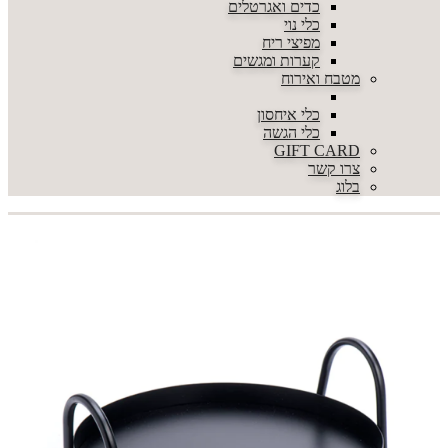
כדים ואגרטלים
כלי נוי
מפיצי ריח
קערות ומגשים
מטבח ואירוח
כלי איחסון
כלי הגשה
GIFT CARD
צרו קשר
בלוג