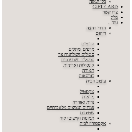
כלי הגשה
GIFT CARD
צרו קשר
בלוג
עוד...
חדרי רחצה
ריהוט
הדומים
מדפים ומתלים
סטולים ושולחנות צד
ספסלים ושרפרפים
קונסולות וארוניות
תאורה
כורסאות
עיצוב הבית
טקסטיל
מראות
נרות ואווירה
צמחים ועציצים מלאכותיים
שטיחים
תמונות וקישוטי קיר
אקססוריז לבית