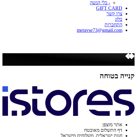
- כלי הגשה
GIFT CARD
צרו קשר
בלוג
התחברות
meravse73@gmail.com
כאן הקנייה בטוחה
קנייה בטוחה
אתר מוצפן
דף התשלום מאובטח
חנות ישראלית. משלוחים מישראל