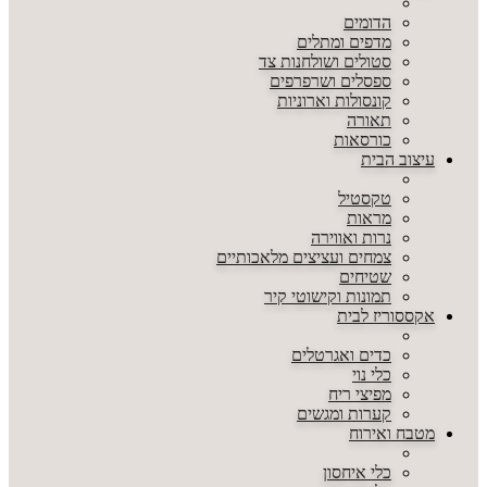
הדומים
מדפים ומתלים
סטולים ושולחנות צד
ספסלים ושרפרפים
קונסולות וארוניות
תאורה
כורסאות
עיצוב הבית
טקסטיל
מראות
נרות ואווירה
צמחים ועציצים מלאכותיים
שטיחים
תמונות וקישוטי קיר
אקססוריז לבית
כדים ואגרטלים
כלי נוי
מפיצי ריח
קערות ומגשים
מטבח ואירוח
כלי איחסון