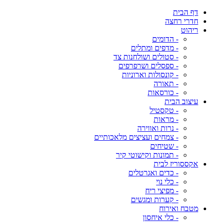
דף הבית
חדרי רחצה
ריהוט
- הדומים
- מדפים ומתלים
- סטולים ושולחנות צד
- ספסלים ושרפרפים
- קונסולות וארוניות
- תאורה
- כורסאות
עיצוב הבית
- טקסטיל
- מראות
- נרות ואווירה
- צמחים ועציצים מלאכותיים
- שטיחים
- תמונות וקישוטי קיר
אקססוריז לבית
- כדים ואגרטלים
- כלי נוי
- מפיצי ריח
- קערות ומגשים
מטבח ואירוח
- כלי איחסון