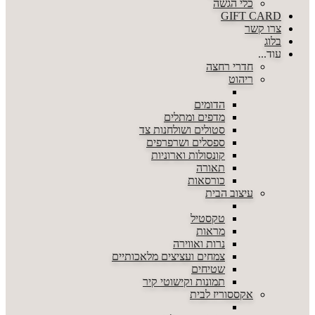
כלי הגשה
GIFT CARD
צרו קשר
בלוג
עוד...
חדרי רחצה
ריהוט
הדומים
מדפים ומתלים
סטולים ושולחנות צד
ספסלים ושרפרפים
קונסולות וארוניות
תאורה
כורסאות
עיצוב הבית
טקסטיל
מראות
נרות ואווירה
צמחים ועציצים מלאכותיים
שטיחים
תמונות וקישוטי קיר
אקססוריז לבית