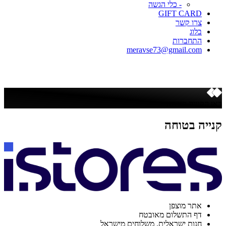
- כלי הגשה
GIFT CARD
צרו קשר
בלוג
התחברות
meravse73@gmail.com
כאן הקנייה בטוחה
קנייה בטוחה
אתר מוצפן
דף התשלום מאובטח
חנות ישראלית. משלוחים מישראל