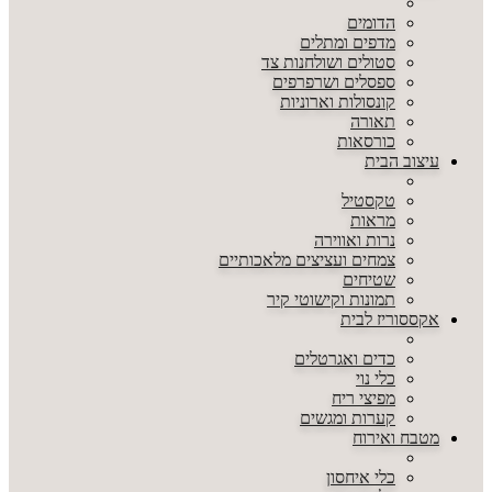
הדומים
מדפים ומתלים
סטולים ושולחנות צד
ספסלים ושרפרפים
קונסולות וארוניות
תאורה
כורסאות
עיצוב הבית
טקסטיל
מראות
נרות ואווירה
צמחים ועציצים מלאכותיים
שטיחים
תמונות וקישוטי קיר
אקססוריז לבית
כדים ואגרטלים
כלי נוי
מפיצי ריח
קערות ומגשים
מטבח ואירוח
כלי איחסון