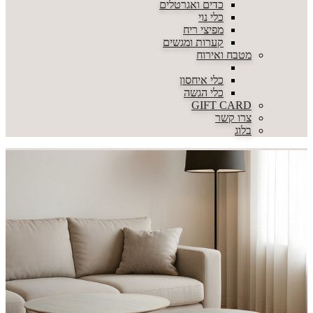
כדים ואגרטלים
כלי נוי
מפיצי ריח
קערות ומגשים
מטבח ואירוח
כלי איחסון
כלי הגשה
GIFT CARD
צרו קשר
בלוג