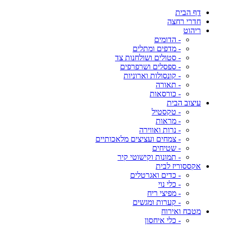
דף הבית
חדרי רחצה
ריהוט
- הדומים
- מדפים ומתלים
- סטולים ושולחנות צד
- ספסלים ושרפרפים
- קונסולות וארוניות
- תאורה
- כורסאות
עיצוב הבית
- טקסטיל
- מראות
- נרות ואווירה
- צמחים ועציצים מלאכותיים
- שטיחים
- תמונות וקישוטי קיר
אקססוריז לבית
- כדים ואגרטלים
- כלי נוי
- מפיצי ריח
- קערות ומגשים
מטבח ואירוח
- כלי איחסון