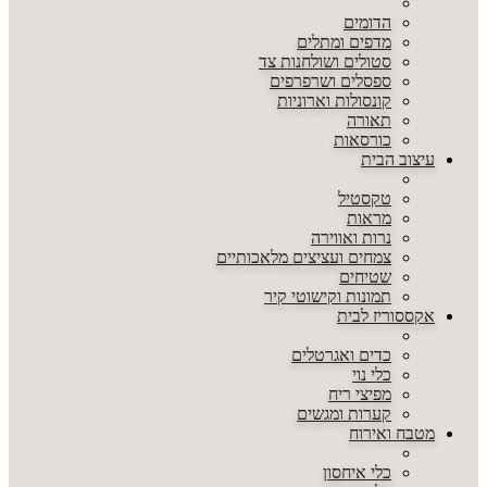
הדומים
מדפים ומתלים
סטולים ושולחנות צד
ספסלים ושרפרפים
קונסולות וארוניות
תאורה
כורסאות
עיצוב הבית
טקסטיל
מראות
נרות ואווירה
צמחים ועציצים מלאכותיים
שטיחים
תמונות וקישוטי קיר
אקססוריז לבית
כדים ואגרטלים
כלי נוי
מפיצי ריח
קערות ומגשים
מטבח ואירוח
כלי איחסון