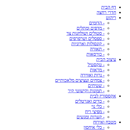
דף הבית
חדרי רחצה
ריהוט
- הדומים
- מדפים ומתלים
- סטולים ושולחנות צד
- ספסלים ושרפרפים
- קונסולות וארוניות
- תאורה
- כורסאות
עיצוב הבית
- טקסטיל
- מראות
- נרות ואווירה
- צמחים ועציצים מלאכותיים
- שטיחים
- תמונות וקישוטי קיר
אקססוריז לבית
- כדים ואגרטלים
- כלי נוי
- מפיצי ריח
- קערות ומגשים
מטבח ואירוח
- כלי איחסון