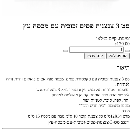
סט 3 צנצנות פסים זכוכית עם מכסה עץ
זמינות: קיים במלאי
₪129.00
הוספה לסל
קנה עכשיו
תיאור
סט 3 צנצנות זכוכית עם טקסטורת פסים מכסה מעץ אטום בואקום וידית נוחה
לפתיחה .
הצנצנות מסודרות על מגש עץ והמחיר כולל 3 צנצנות+מגש.
למי שאוהבת סדר ואסתטיקה הן מושלמת לאחסון:
תה, קפה, סוכר, קטניות ועוד
מתנה מהממת לבית חדש ובכלל
מידה :
מגש 12X34ס"מ כל צנצנת קוטר 10 ס"מ גובה עם מכסה 15 ס"מ
דגם:
סט-3-צנצנות-פסים-זכוכית-עם-מכסה-עץ