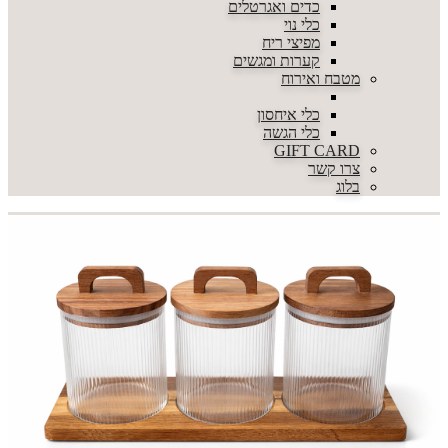
כדים ואגרטלים
כלי נוי
מפיצי ריח
קערות ומגשים
מטבח ואירוח
כלי איחסון
כלי הגשה
GIFT CARD
צרו קשר
בלוג