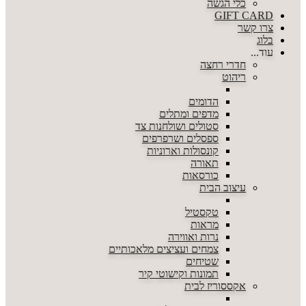
כלי הגשה
GIFT CARD
צרו קשר
בלוג
עוד...
חדרי רחצה
ריהוט
הדומים
מדפים ומתלים
סטולים ושולחנות צד
ספסלים ושרפרפים
קונסולות וארוניות
תאורה
כורסאות
עיצוב הבית
טקסטיל
מראות
נרות ואווירה
צמחים ועציצים מלאכותיים
שטיחים
תמונות וקישוטי קיר
אקססוריז לבית