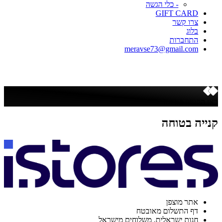
- כלי הגשה
GIFT CARD
צרו קשר
בלוג
התחברות
meravse73@gmail.com
כאן הקנייה בטוחה
קנייה בטוחה
אתר מוצפן
דף התשלום מאובטח
חנות ישראלית. משלוחים מישראל