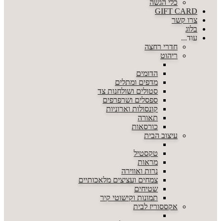
כלי הגשה
GIFT CARD
צרו קשר
בלוג
עוד...
חדרי רחצה
ריהוט
הדומים
מדפים ומתלים
סטולים ושולחנות צד
ספסלים ושרפרפים
קונסולות וארוניות
תאורה
כורסאות
עיצוב הבית
טקסטיל
מראות
נרות ואווירה
צמחים ועציצים מלאכותיים
שטיחים
תמונות וקישוטי קיר
אקססוריז לבית