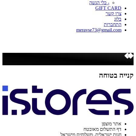
- כלי הגשה
GIFT CARD
צרו קשר
בלוג
התחברות
meravse73@gmail.com
כאן הקנייה בטוחה
קנייה בטוחה
אתר מוצפן
דף התשלום מאובטח
חנות ישראלית. משלוחים מישראל