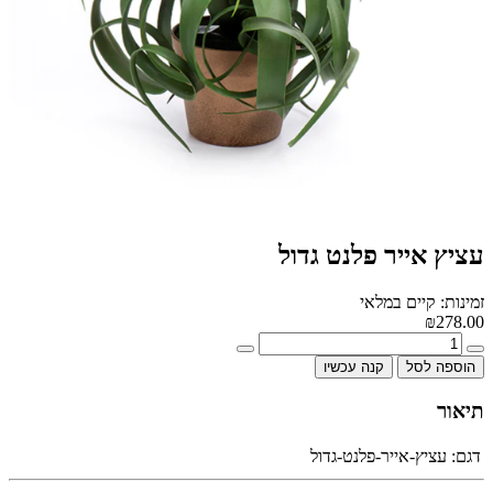
עציץ אייר פלנט גדול
זמינות: קיים במלאי
₪278.00
הוספה לסל
קנה עכשיו
תיאור
דגם:
עציץ-אייר-פלנט-גדול