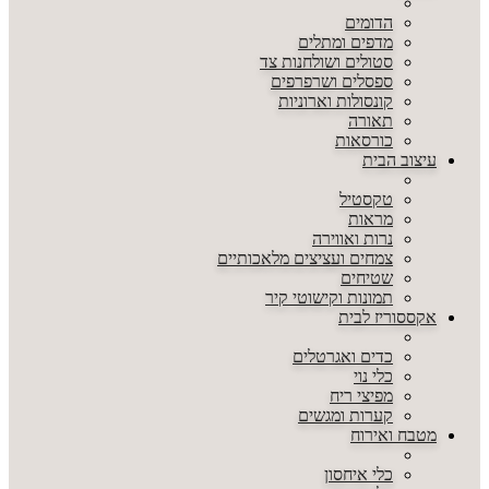
הדומים
מדפים ומתלים
סטולים ושולחנות צד
ספסלים ושרפרפים
קונסולות וארוניות
תאורה
כורסאות
עיצוב הבית
טקסטיל
מראות
נרות ואווירה
צמחים ועציצים מלאכותיים
שטיחים
תמונות וקישוטי קיר
אקססוריז לבית
כדים ואגרטלים
כלי נוי
מפיצי ריח
קערות ומגשים
מטבח ואירוח
כלי איחסון