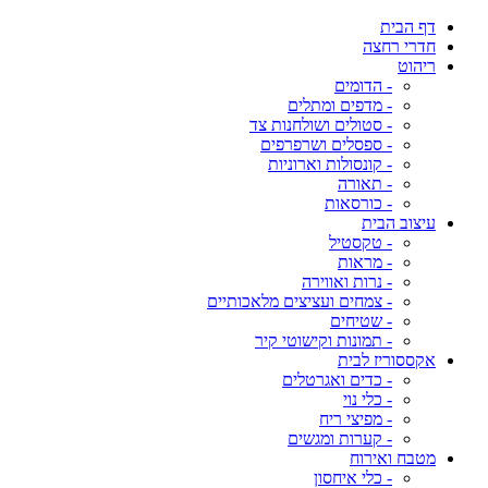
דף הבית
חדרי רחצה
ריהוט
- הדומים
- מדפים ומתלים
- סטולים ושולחנות צד
- ספסלים ושרפרפים
- קונסולות וארוניות
- תאורה
- כורסאות
עיצוב הבית
- טקסטיל
- מראות
- נרות ואווירה
- צמחים ועציצים מלאכותיים
- שטיחים
- תמונות וקישוטי קיר
אקססוריז לבית
- כדים ואגרטלים
- כלי נוי
- מפיצי ריח
- קערות ומגשים
מטבח ואירוח
- כלי איחסון