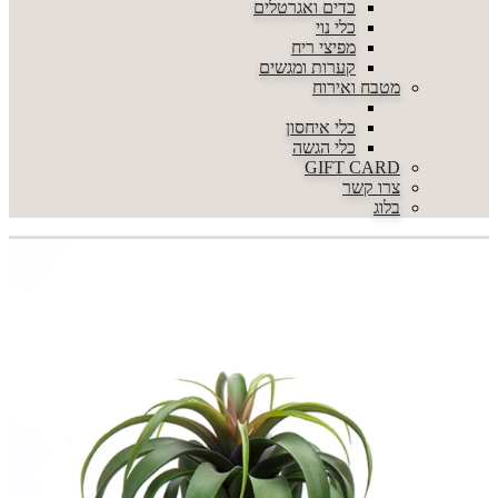
כדים ואגרטלים
כלי נוי
מפיצי ריח
קערות ומגשים
מטבח ואירוח
כלי איחסון
כלי הגשה
GIFT CARD
צרו קשר
בלוג