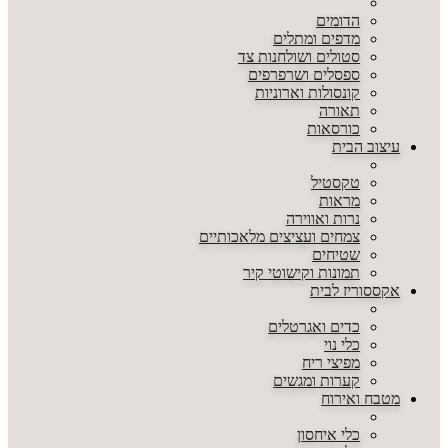
הדומים
מדפים ומתלים
סטולים ושולחנות צד
ספסלים ושרפרפים
קונסולות וארוניות
תאורה
כורסאות
עיצוב הבית
טקסטיל
מראות
נרות ואווירה
צמחים ועציצים מלאכותיים
שטיחים
תמונות וקישוטי קיר
אקססוריז לבית
כדים ואגרטלים
כלי נוי
מפיצי ריח
קערות ומגשים
מטבח ואירוח
כלי איחסון