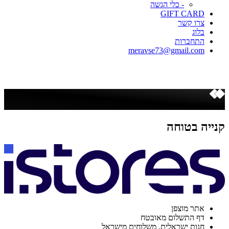
- כלי הגשה
GIFT CARD
צרו קשר
בלוג
התחברות
meravse73@gmail.com
כאן הקנייה בטוחה
קנייה בטוחה
אתר מוצפן
דף התשלום מאובטח
חנות ישראלית. משלוחים מישראל