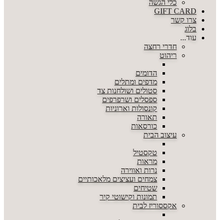
כלי הגשה
GIFT CARD
צרו קשר
בלוג
עוד...
חדרי רחצה
ריהוט
הדומים
מדפים ומתלים
סטולים ושולחנות צד
ספסלים ושרפרפים
קונסולות וארוניות
תאורה
כורסאות
עיצוב הבית
טקסטיל
מראות
נרות ואווירה
צמחים ועציצים מלאכותיים
שטיחים
תמונות וקישוטי קיר
אקססוריז לבית