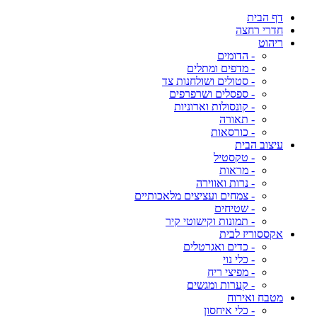
דף הבית
חדרי רחצה
ריהוט
- הדומים
- מדפים ומתלים
- סטולים ושולחנות צד
- ספסלים ושרפרפים
- קונסולות וארוניות
- תאורה
- כורסאות
עיצוב הבית
- טקסטיל
- מראות
- נרות ואווירה
- צמחים ועציצים מלאכותיים
- שטיחים
- תמונות וקישוטי קיר
אקססוריז לבית
- כדים ואגרטלים
- כלי נוי
- מפיצי ריח
- קערות ומגשים
מטבח ואירוח
- כלי איחסון