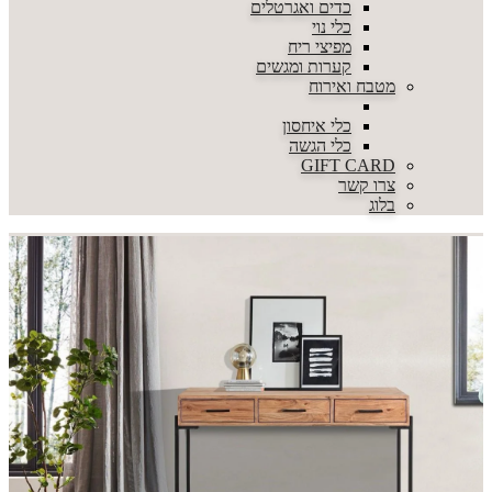
כדים ואגרטלים
כלי נוי
מפיצי ריח
קערות ומגשים
מטבח ואירוח
כלי איחסון
כלי הגשה
GIFT CARD
צרו קשר
בלוג