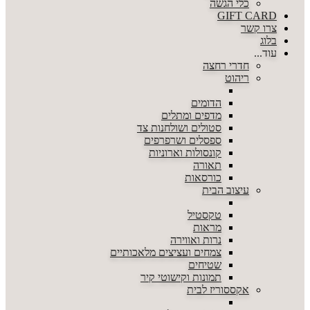
כלי הגשה
GIFT CARD
צרו קשר
בלוג
עוד...
חדרי רחצה
ריהוט
הדומים
מדפים ומתלים
סטולים ושולחנות צד
ספסלים ושרפרפים
קונסולות וארוניות
תאורה
כורסאות
עיצוב הבית
טקסטיל
מראות
נרות ואווירה
צמחים ועציצים מלאכותיים
שטיחים
תמונות וקישוטי קיר
אקססוריז לבית