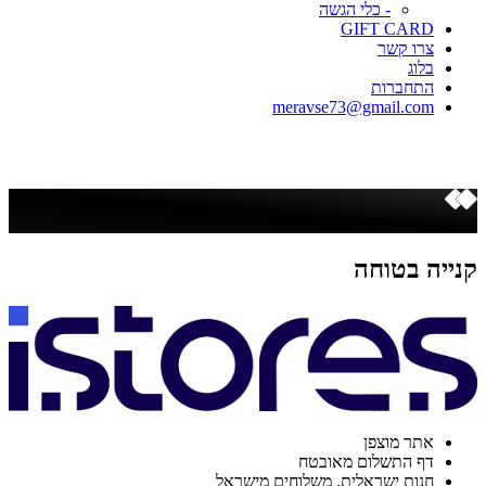
- כלי הגשה
GIFT CARD
צרו קשר
בלוג
התחברות
meravse73@gmail.com
כאן הקנייה בטוחה
קנייה בטוחה
אתר מוצפן
דף התשלום מאובטח
חנות ישראלית. משלוחים מישראל