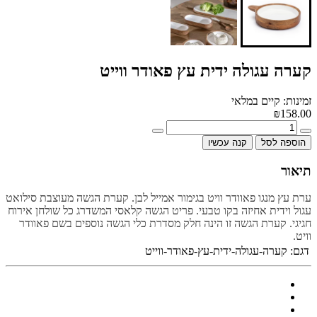
קערה עגולה ידית עץ פאודר ווייט
זמינות: קיים במלאי
₪158.00
הוספה לסל
קנה עכשיו
תיאור
ערת עץ מנגו פאוודר וויט בגימור אמייל לבן. קערת הגשה מעוצבת סילואט
עגול וידית אחיזה בקו טבעי. פריט הגשה קלאסי המשדרג כל שולחן אירוח
חגיגי. קערת הגשה זו הינה חלק מסדרת כלי הגשה נוספים בשם פאוודר
וויט.
דגם:
קערה-עגולה-ידית-עץ-פאודר-ווייט