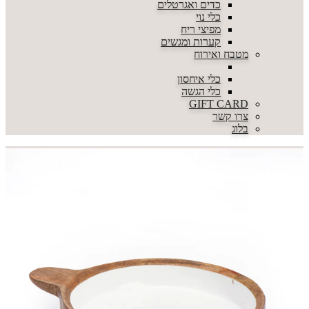
כדים ואגרטלים
כלי נוי
מפיצי ריח
קערות ומגשים
מטבח ואירוח
כלי איחסון
כלי הגשה
GIFT CARD
צרו קשר
בלוג