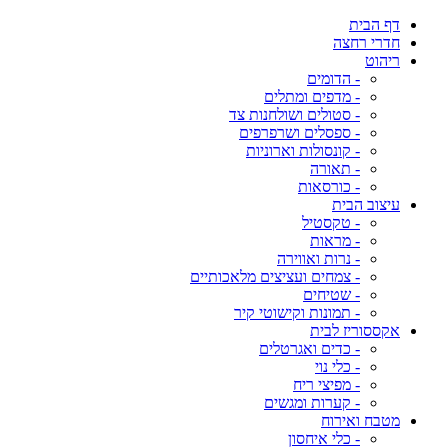
דף הבית
חדרי רחצה
ריהוט
- הדומים
- מדפים ומתלים
- סטולים ושולחנות צד
- ספסלים ושרפרפים
- קונסולות וארוניות
- תאורה
- כורסאות
עיצוב הבית
- טקסטיל
- מראות
- נרות ואווירה
- צמחים ועציצים מלאכותיים
- שטיחים
- תמונות וקישוטי קיר
אקססוריז לבית
- כדים ואגרטלים
- כלי נוי
- מפיצי ריח
- קערות ומגשים
מטבח ואירוח
- כלי איחסון