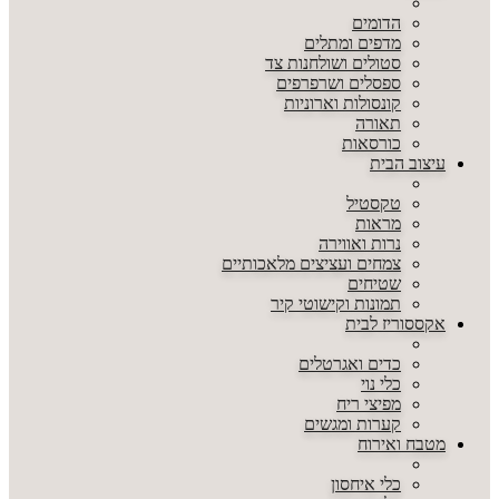
הדומים
מדפים ומתלים
סטולים ושולחנות צד
ספסלים ושרפרפים
קונסולות וארוניות
תאורה
כורסאות
עיצוב הבית
טקסטיל
מראות
נרות ואווירה
צמחים ועציצים מלאכותיים
שטיחים
תמונות וקישוטי קיר
אקססוריז לבית
כדים ואגרטלים
כלי נוי
מפיצי ריח
קערות ומגשים
מטבח ואירוח
כלי איחסון