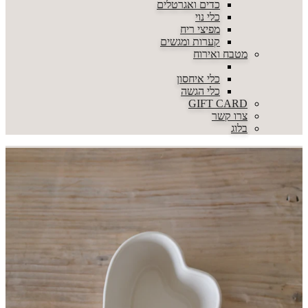
כדים ואגרטלים
כלי נוי
מפיצי ריח
קערות ומגשים
מטבח ואירוח
כלי איחסון
כלי הגשה
GIFT CARD
צרו קשר
בלוג