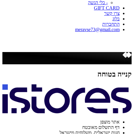
- כלי הגשה
GIFT CARD
צרו קשר
בלוג
התחברות
meravse73@gmail.com
כאן הקנייה בטוחה
קנייה בטוחה
אתר מוצפן
דף התשלום מאובטח
חנות ישראלית. משלוחים מישראל