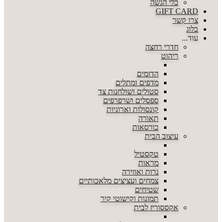
כלי הגשה
GIFT CARD
צרו קשר
בלוג
עוד...
חדרי רחצה
ריהוט
הדומים
מדפים ומתלים
סטולים ושולחנות צד
ספסלים ושרפרפים
קונסולות וארוניות
תאורה
כורסאות
עיצוב הבית
טקסטיל
מראות
נרות ואווירה
צמחים ועציצים מלאכותיים
שטיחים
תמונות וקישוטי קיר
אקססוריז לבית