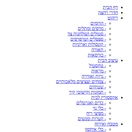
דף הבית
חדרי רחצה
ריהוט
- הדומים
- מדפים ומתלים
- סטולים ושולחנות צד
- ספסלים ושרפרפים
- קונסולות וארוניות
- תאורה
- כורסאות
עיצוב הבית
- טקסטיל
- מראות
- נרות ואווירה
- צמחים ועציצים מלאכותיים
- שטיחים
- תמונות וקישוטי קיר
אקססוריז לבית
- כדים ואגרטלים
- כלי נוי
- מפיצי ריח
- קערות ומגשים
מטבח ואירוח
- כלי איחסון