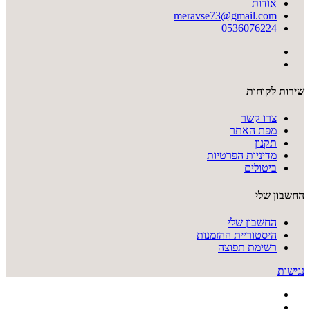
אודות
meravse73@gmail.com
0536076224
שירות לקוחות
צרו קשר
מפת האתר
תקנון
מדיניות הפרטיות
ביטולים
החשבון שלי
החשבון שלי
היסטוריית ההזמנות
רשימת תפוצה
נגישות