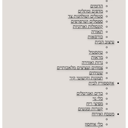
הדומים
מדפים ומתלים
סטולים ושולחנות צד
ספסלים ושרפרפים
קונסולות וארוניות
תאורה
כורסאות
עיצוב הבית
טקסטיל
מראות
נרות ואווירה
צמחים ועציצים מלאכותיים
שטיחים
תמונות וקישוטי קיר
אקססוריז לבית
כדים ואגרטלים
כלי נוי
מפיצי ריח
קערות ומגשים
מטבח ואירוח
כלי איחסון