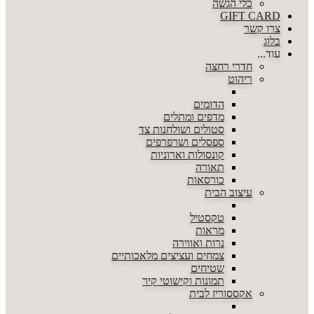
כלי הגשה
GIFT CARD
צרו קשר
בלוג
עוד...
חדרי רחצה
ריהוט
הדומים
מדפים ומתלים
סטולים ושולחנות צד
ספסלים ושרפרפים
קונסולות וארוניות
תאורה
כורסאות
עיצוב הבית
טקסטיל
מראות
נרות ואווירה
צמחים ועציצים מלאכותיים
שטיחים
תמונות וקישוטי קיר
אקססוריז לבית