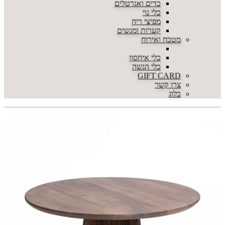
כדים ואגרטלים
כלי נוי
מפיצי ריח
קערות ומגשים
מטבח ואירוח
כלי איחסון
כלי הגשה
GIFT CARD
צרו קשר
בלוג