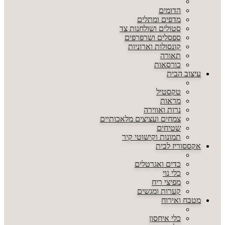
הדומים
מדפים ומתלים
סטולים ושולחנות צד
ספסלים ושרפרפים
קונסולות וארוניות
תאורה
כורסאות
עיצוב הבית
טקסטיל
מראות
נרות ואווירה
צמחים ועציצים מלאכותיים
שטיחים
תמונות וקישוטי קיר
אקססוריז לבית
כדים ואגרטלים
כלי נוי
מפיצי ריח
קערות ומגשים
מטבח ואירוח
כלי איחסון