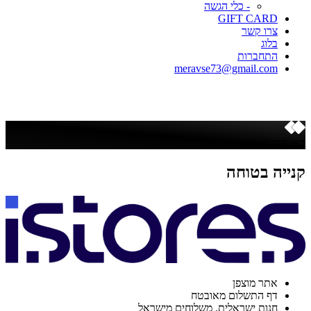
- כלי הגשה
GIFT CARD
צרו קשר
בלוג
התחברות
meravse73@gmail.com
כאן הקנייה בטוחה
קנייה בטוחה
אתר מוצפן
דף התשלום מאובטח
חנות ישראלית. משלוחים מישראל