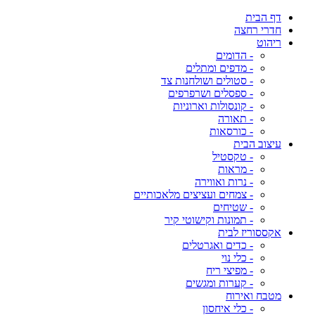
דף הבית
חדרי רחצה
ריהוט
- הדומים
- מדפים ומתלים
- סטולים ושולחנות צד
- ספסלים ושרפרפים
- קונסולות וארוניות
- תאורה
- כורסאות
עיצוב הבית
- טקסטיל
- מראות
- נרות ואווירה
- צמחים ועציצים מלאכותיים
- שטיחים
- תמונות וקישוטי קיר
אקססוריז לבית
- כדים ואגרטלים
- כלי נוי
- מפיצי ריח
- קערות ומגשים
מטבח ואירוח
- כלי איחסון