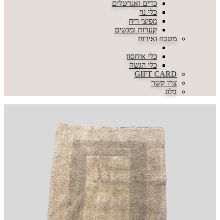
כדים ואגרטלים
כלי נוי
מפיצי ריח
קערות ומגשים
מטבח ואירוח
כלי איחסון
כלי הגשה
GIFT CARD
צרו קשר
בלוג