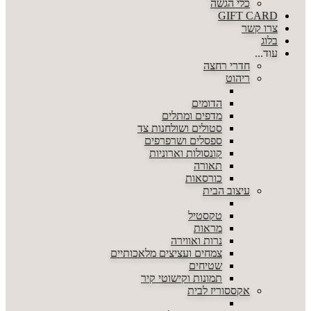
כלי הגשה
GIFT CARD
צרו קשר
בלוג
עוד...
חדרי רחצה
ריהוט
הדומים
מדפים ומתלים
סטולים ושולחנות צד
ספסלים ושרפרפים
קונסולות וארוניות
תאורה
כורסאות
עיצוב הבית
טקסטיל
מראות
נרות ואווירה
צמחים ועציצים מלאכותיים
שטיחים
תמונות וקישוטי קיר
אקססוריז לבית