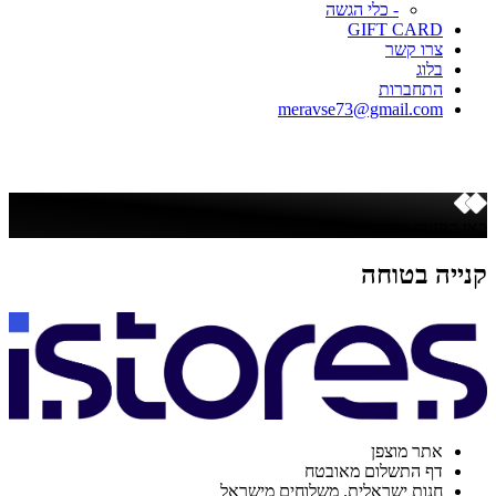
- כלי הגשה
GIFT CARD
צרו קשר
בלוג
התחברות
meravse73@gmail.com
כאן הקנייה בטוחה
קנייה בטוחה
אתר מוצפן
דף התשלום מאובטח
חנות ישראלית. משלוחים מישראל