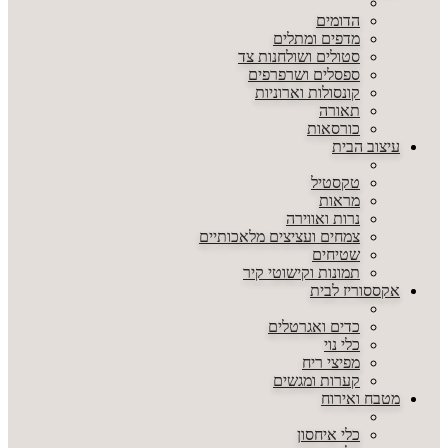
הדומים
מדפים ומתלים
סטולים ושולחנות צד
ספסלים ושרפרפים
קונסולות וארוניות
תאורה
כורסאות
עיצוב הבית
טקסטיל
מראות
נרות ואווירה
צמחים ועציצים מלאכותיים
שטיחים
תמונות וקישוטי קיר
אקססוריז לבית
כדים ואגרטלים
כלי נוי
מפיצי ריח
קערות ומגשים
מטבח ואירוח
כלי איחסון