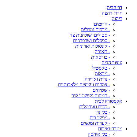
דף הבית
חדרי רחצה
ריהוט
- הדומים
- מדפים ומתלים
- סטולים ושולחנות צד
- ספסלים ושרפרפים
- קונסולות וארוניות
- תאורה
- כורסאות
עיצוב הבית
- טקסטיל
- מראות
- נרות ואווירה
- צמחים ועציצים מלאכותיים
- שטיחים
- תמונות וקישוטי קיר
אקססוריז לבית
- כדים ואגרטלים
- כלי נוי
- מפיצי ריח
- קערות ומגשים
מטבח ואירוח
- כלי איחסון