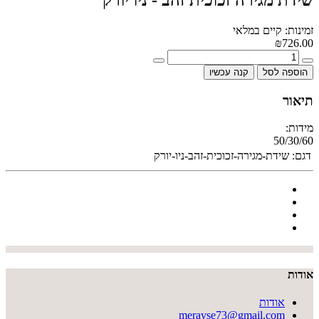
זמינות: קיים במלאי
₪726.00
הוספה לסל
קנה עכשיו
תיאור
מידות:
50/30/60
דגם:
שידת-מגירה-זכוכית-זהב-ניו-יורק
אודות
אודות
meravse73@gmail.com