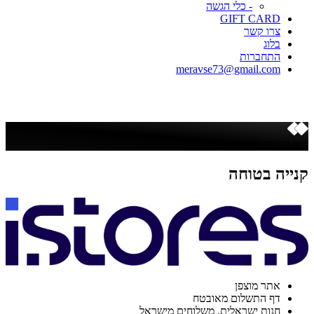
- כלי הגשה
GIFT CARD
צרו קשר
בלוג
התחברות
meravse73@gmail.com
כאן הקנייה בטוחה
קנייה בטוחה
אתר מוצפן
דף התשלום מאובטח
חנות ישראלית. משלוחים מישראל