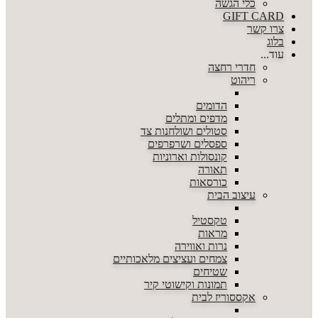
כלי הגשה
GIFT CARD
צרו קשר
בלוג
עוד...
חדרי רחצה
ריהוט
הדומים
מדפים ומתלים
סטולים ושולחנות צד
ספסלים ושרפרפים
קונסולות וארוניות
תאורה
כורסאות
עיצוב הבית
טקסטיל
מראות
נרות ואווירה
צמחים ועציצים מלאכותיים
שטיחים
תמונות וקישוטי קיר
אקססוריז לבית