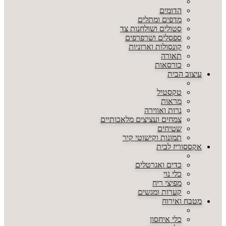
הדומים
מדפים ומתלים
סטולים ושולחנות צד
ספסלים ושרפרפים
קונסולות וארוניות
תאורה
כורסאות
עיצוב הבית
טקסטיל
מראות
נרות ואווירה
צמחים ועציצים מלאכותיים
שטיחים
תמונות וקישוטי קיר
אקססוריז לבית
כדים ואגרטלים
כלי נוי
מפיצי ריח
קערות ומגשים
מטבח ואירוח
כלי איחסון