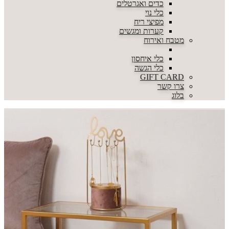
כדים ואגרטלים
כלי נוי
מפיצי ריח
קערות ומגשים
מטבח ואירוח
כלי איחסון
כלי הגשה
GIFT CARD
צרו קשר
בלוג