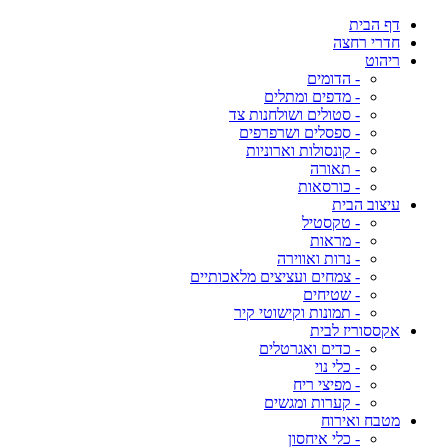
דף הבית
חדרי רחצה
ריהוט
- הדומים
- מדפים ומתלים
- סטולים ושולחנות צד
- ספסלים ושרפרפים
- קונסולות וארוניות
- תאורה
- כורסאות
עיצוב הבית
- טקסטיל
- מראות
- נרות ואווירה
- צמחים ועציצים מלאכותיים
- שטיחים
- תמונות וקישוטי קיר
אקססוריז לבית
- כדים ואגרטלים
- כלי נוי
- מפיצי ריח
- קערות ומגשים
מטבח ואירוח
- כלי איחסון