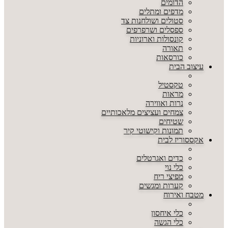
הדומים
מדפים ומתלים
סטולים ושולחנות צד
ספסלים ושרפרפים
קונסולות וארוניות
תאורה
כורסאות
עיצוב הבית
טקסטיל
מראות
נרות ואווירה
צמחים ועציצים מלאכותיים
שטיחים
תמונות וקישוטי קיר
אקססוריז לבית
כדים ואגרטלים
כלי נוי
מפיצי ריח
קערות ומגשים
מטבח ואירוח
כלי איחסון
כלי הגשה