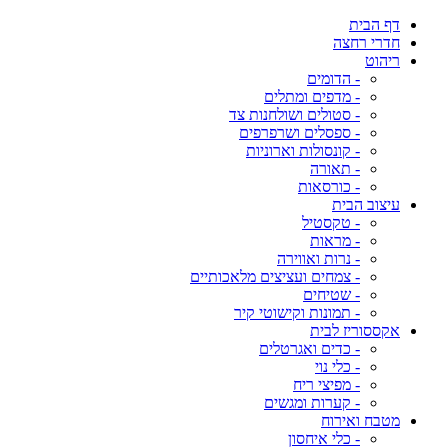
דף הבית
חדרי רחצה
ריהוט
- הדומים
- מדפים ומתלים
- סטולים ושולחנות צד
- ספסלים ושרפרפים
- קונסולות וארוניות
- תאורה
- כורסאות
עיצוב הבית
- טקסטיל
- מראות
- נרות ואווירה
- צמחים ועציצים מלאכותיים
- שטיחים
- תמונות וקישוטי קיר
אקססוריז לבית
- כדים ואגרטלים
- כלי נוי
- מפיצי ריח
- קערות ומגשים
מטבח ואירוח
- כלי איחסון