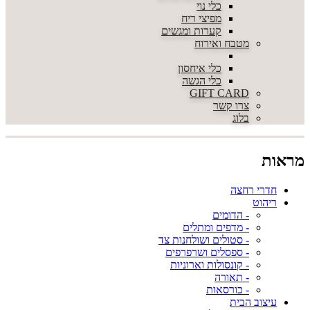
כלי נוי
מפיצי ריח
קערות ומגשים
מטבח ואירוח
כלי איחסון
כלי הגשה
GIFT CARD
צרו קשר
בלוג
מראות
חדרי רחצה
ריהוט
- הדומים
- מדפים ומתלים
- סטולים ושולחנות צד
- ספסלים ושרפרפים
- קונסולות וארוניות
- תאורה
- כורסאות
עיצוב הבית