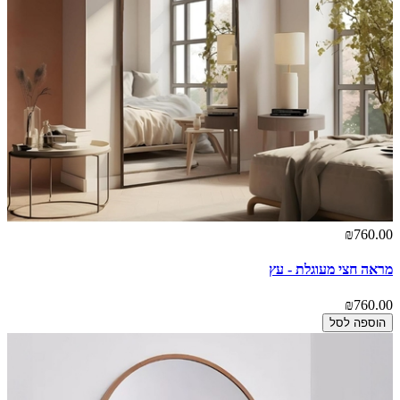
₪760.00
מראה חצי מעוגלת - עץ
₪760.00
הוספה לסל