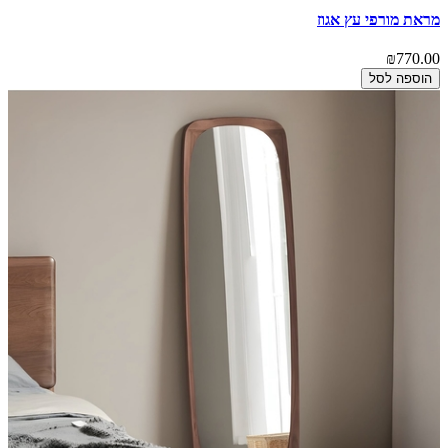
מראת מורפי עץ אגוז
₪770.00
הוספה לסל