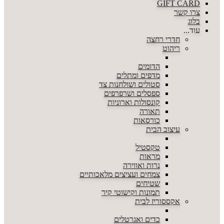
GIFT CARD
צרו קשר
בלוג
עוד...
חדרי רחצה
ריהוט
הדומים
מדפים ומתלים
סטולים ושולחנות צד
ספסלים ושרפרפים
קונסולות וארוניות
תאורה
כורסאות
עיצוב הבית
טקסטיל
מראות
נרות ואווירה
צמחים ועציצים מלאכותיים
שטיחים
תמונות וקישוטי קיר
אקססוריז לבית
כדים ואגרטלים