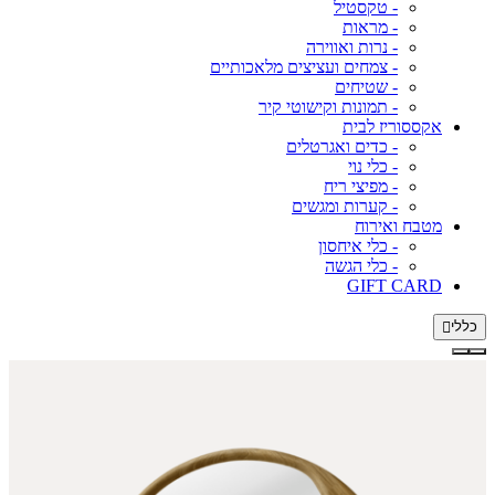
- טקסטיל
- מראות
- נרות ואווירה
- צמחים ועציצים מלאכותיים
- שטיחים
- תמונות וקישוטי קיר
אקססוריז לבית
- כדים ואגרטלים
- כלי נוי
- מפיצי ריח
- קערות ומגשים
מטבח ואירוח
- כלי איחסון
- כלי הגשה
GIFT CARD
כללי