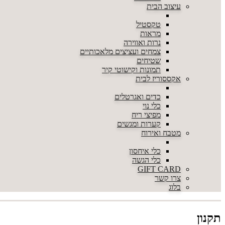
עיצוב הבית
טקסטיל
מראות
נרות ואווירה
צמחים ועציצים מלאכותיים
שטיחים
תמונות וקישוטי קיר
אקססוריז לבית
כדים ואגרטלים
כלי נוי
מפיצי ריח
קערות ומגשים
מטבח ואירוח
כלי איחסון
כלי הגשה
GIFT CARD
צרו קשר
בלוג
תקנון