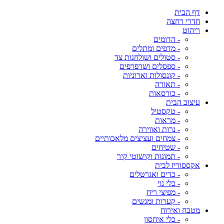
דף הבית
חדרי רחצה
ריהוט
- הדומים
- מדפים ומתלים
- סטולים ושולחנות צד
- ספסלים ושרפרפים
- קונסולות וארוניות
- תאורה
- כורסאות
עיצוב הבית
- טקסטיל
- מראות
- נרות ואווירה
- צמחים ועציצים מלאכותיים
- שטיחים
- תמונות וקישוטי קיר
אקססוריז לבית
- כדים ואגרטלים
- כלי נוי
- מפיצי ריח
- קערות ומגשים
מטבח ואירוח
- כלי איחסון