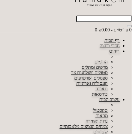
0 פריט\ים - ₪0.00
0
דף הבית
חדרי רחצה
ריהוט
הדומים
מדפים ומתלים
סטולים ושולחנות צד
ספסלים ושרפרפים
קונסולות וארוניות
תאורה
כורסאות
עיצוב הבית
טקסטיל
מראות
נרות ואווירה
צמחים ועציצים מלאכותיים
שטיחים