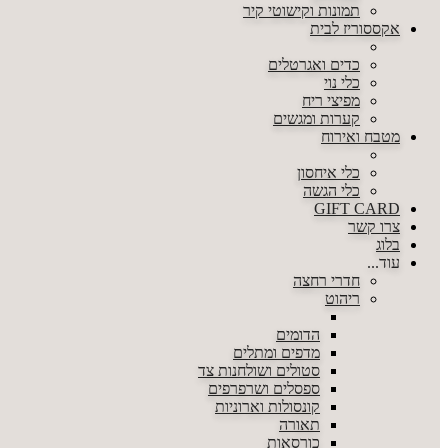
תמונות וקישוטי קיר
אקססוריז לבית
כדים ואגרטלים
כלי נוי
מפיצי ריח
קערות ומגשים
מטבח ואירוח
כלי איחסון
כלי הגשה
GIFT CARD
צרו קשר
בלוג
עוד...
חדרי רחצה
ריהוט
הדומים
מדפים ומתלים
סטולים ושולחנות צד
ספסלים ושרפרפים
קונסולות וארוניות
תאורה
כורסאות