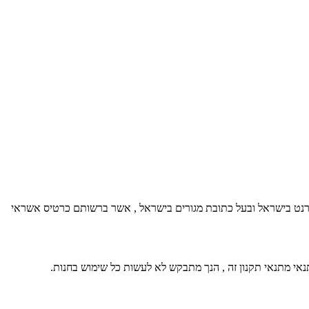
כוש בה בני 18 ומעלה ,בעלי תא דואר אלקטרוני ברשת האינטרנט בישראל ובעל כתובת מגורים בישראל , אשר ברשותם כרטיס אשראי