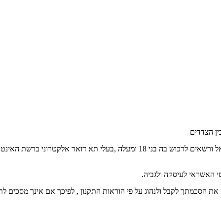
2. החנות משמשת לרכישת מוצרים על ידי ציבור הגולשים באינטרנט בישראל ורשאים לר