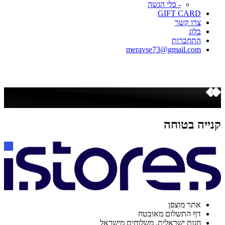
- כלי הגשה
GIFT CARD
צרו קשר
בלוג
התחברות
meravse73@gmail.com
כאן הקנייה בטוחה
קנייה בטוחה
אתר מוצפן
דף התשלום מאובטח
חנות ישראלית. משלוחים מישראל