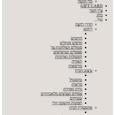
כלי הגשה
GIFT CARD
צרו קשר
בלוג
עוד...
חדרי רחצה
ריהוט
הדומים
מדפים ומתלים
סטולים ושולחנות צד
ספסלים ושרפרפים
קונסולות וארוניות
תאורה
כורסאות
עיצוב הבית
טקסטיל
מראות
נרות ואווירה
צמחים ועציצים מלאכותיים
שטיחים
תמונות וקישוטי קיר
אקססוריז לבית