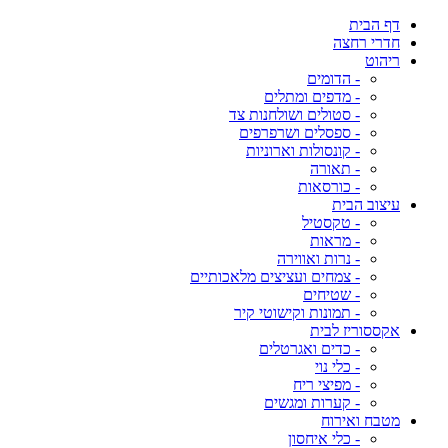
דף הבית
חדרי רחצה
ריהוט
- הדומים
- מדפים ומתלים
- סטולים ושולחנות צד
- ספסלים ושרפרפים
- קונסולות וארוניות
- תאורה
- כורסאות
עיצוב הבית
- טקסטיל
- מראות
- נרות ואווירה
- צמחים ועציצים מלאכותיים
- שטיחים
- תמונות וקישוטי קיר
אקססוריז לבית
- כדים ואגרטלים
- כלי נוי
- מפיצי ריח
- קערות ומגשים
מטבח ואירוח
- כלי איחסון