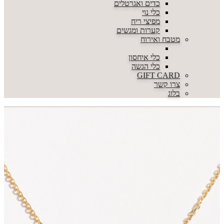
כדים ואגרטלים
כלי נוי
מפיצי ריח
קערות ומגשים
מטבח ואירוח
כלי איחסון
כלי הגשה
GIFT CARD
צרו קשר
בלוג