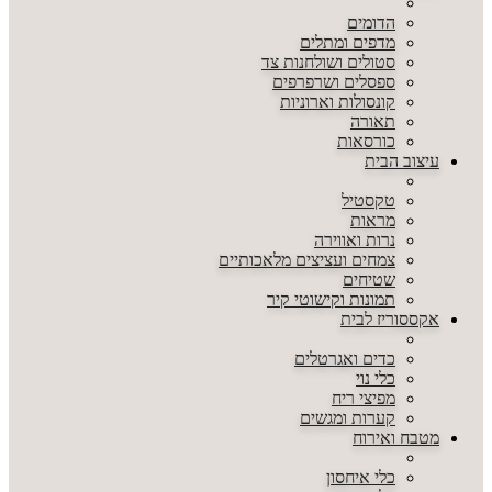
הדומים
מדפים ומתלים
סטולים ושולחנות צד
ספסלים ושרפרפים
קונסולות וארוניות
תאורה
כורסאות
עיצוב הבית
טקסטיל
מראות
נרות ואווירה
צמחים ועציצים מלאכותיים
שטיחים
תמונות וקישוטי קיר
אקססוריז לבית
כדים ואגרטלים
כלי נוי
מפיצי ריח
קערות ומגשים
מטבח ואירוח
כלי איחסון